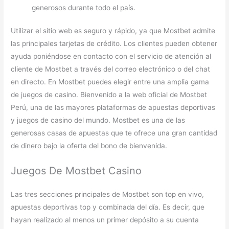
generosos durante todo el país.
Utilizar el sitio web es seguro y rápido, ya que Mostbet admite
las principales tarjetas de crédito. Los clientes pueden obtener
ayuda poniéndose en contacto con el servicio de atención al
cliente de Mostbet a través del correo electrónico o del chat
en directo. En Mostbet puedes elegir entre una amplia gama
de juegos de casino. Bienvenido a la web oficial de Mostbet
Perú, una de las mayores plataformas de apuestas deportivas
y juegos de casino del mundo. Mostbet es una de las
generosas casas de apuestas que te ofrece una gran cantidad
de dinero bajo la oferta del bono de bienvenida.
Juegos De Mostbet Casino
Las tres secciones principales de Mostbet son top en vivo,
apuestas deportivas top y combinada del día. Es decir, que
hayan realizado al menos un primer depósito a su cuenta