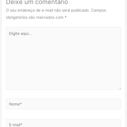
Deixe um comentário
O seu endereço de e-mail não será publicado.
Campos
obrigatórios são marcados com
*