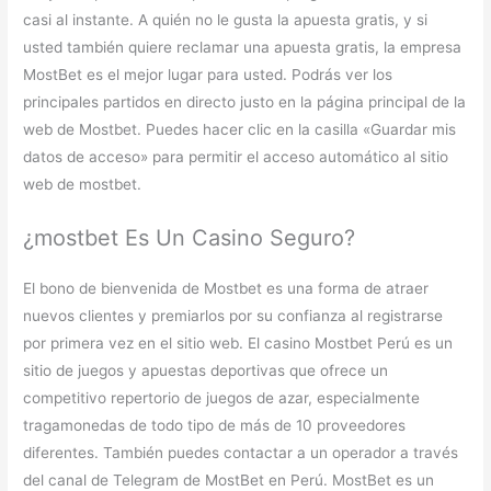
casi al instante. A quién no le gusta la apuesta gratis, y si
usted también quiere reclamar una apuesta gratis, la empresa
MostBet es el mejor lugar para usted. Podrás ver los
principales partidos en directo justo en la página principal de la
web de Mostbet. Puedes hacer clic en la casilla «Guardar mis
datos de acceso» para permitir el acceso automático al sitio
web de mostbet.
¿mostbet Es Un Casino Seguro?
El bono de bienvenida de Mostbet es una forma de atraer
nuevos clientes y premiarlos por su confianza al registrarse
por primera vez en el sitio web. El casino Mostbet Perú es un
sitio de juegos y apuestas deportivas que ofrece un
competitivo repertorio de juegos de azar, especialmente
tragamonedas de todo tipo de más de 10 proveedores
diferentes. También puedes contactar a un operador a través
del canal de Telegram de MostBet en Perú. MostBet es un