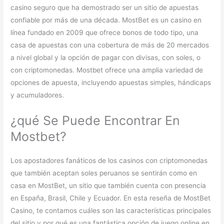
casino seguro que ha demostrado ser un sitio de apuestas
confiable por más de una década. MostBet es un casino en
línea fundado en 2009 que ofrece bonos de todo tipo, una
casa de apuestas con una cobertura de más de 20 mercados
a nivel global y la opción de pagar con divisas, con soles, o
con criptomonedas. Mostbet ofrece una amplia variedad de
opciones de apuesta, incluyendo apuestas simples, hándicaps
y acumuladores.
¿qué Se Puede Encontrar En
Mostbet?
Los apostadores fanáticos de los casinos con criptomonedas
que también aceptan soles peruanos se sentirán como en
casa en MostBet, un sitio que también cuenta con presencia
en España, Brasil, Chile y Ecuador. En esta reseña de MostBet
Casino, te contamos cuáles son las características principales
del sitio y por qué es una fantástica opción de juego online en