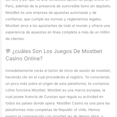
Perú, además de la presencia de suincreíble bono sin depósito.
MostBet es una empresa de apuestas autorizada y de
confianza, que cumple las normas y reglamentos legales.
Mostbet sirve a los apostantes de todo el mundo y ofrece una
experiencia de apuestas en línea completa a más de un millón
de clientes.
💬 ¿cuáles Son Los Juegos De Mostbet
Casino Online?
Inmediatamente verás el botón de inicio de sesión de mostbet,
haciendo clic en el cual procederás al registro. Ya conociendo
un poco más sobre el origen de esta plataforma, te contamos
cómo funciona Mostbet. Mostbet es una marca europea, la
cual posee licencia de Curazao que regula su actividad en
todos los países donde opera. MostBet Casino es una para las
plataformas más completas de Republic of chile. Hemos
evento la comparación con mostbet las de demas sitios, y