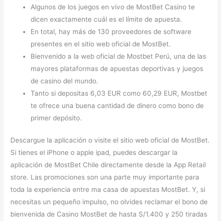
Algunos de los juegos en vivo de MostBet Casino te
dicen exactamente cuál es el límite de apuesta.
En total, hay más de 130 proveedores de software
presentes en el sitio web oficial de MostBet.
Bienvenido a la web oficial de Mostbet Perú, una de las
mayores plataformas de apuestas deportivas y juegos
de casino del mundo.
Tanto si depositas 6,03 EUR como 60,29 EUR, Mostbet
te ofrece una buena cantidad de dinero como bono de
primer depósito.
Descargue la aplicación o visite el sitio web oficial de MostBet.
Si tienes el iPhone o apple ipad, puedes descargar la
aplicación de MostBet Chile directamente desde la App Retail
store. Las promociones son una parte muy importante para
toda la experiencia entre ma casa de apuestas MostBet. Y, si
necesitas un pequeño impulso, no olvides reclamar el bono de
bienvenida de Casino MostBet de hasta S/1.400 y 250 tiradas