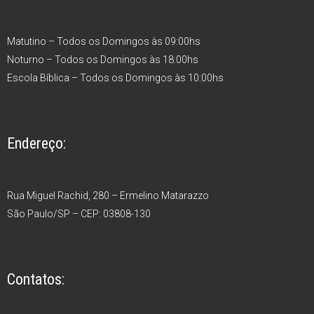
Matutino – Todos os Domingos às 09:00hs
Noturno – Todos os Domingos às 18:00hs
Escola Bíblica – Todos os Domingos às 10:00hs
Endereço:
Rua Miguel Rachid, 280 – Ermelino Matarazzo
São Paulo/SP – CEP: 03808-130
Contatos: