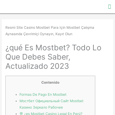
Resmi Site Casino Mostbet Para Için Mostbet Çalışma
Aynasında Çevrimiçi Oynayın, Kayıt Olun
¿qué Es Mostbet? Todo Lo
Que Debes Saber,
Actualizado 2023
Contenido
Formas De Pago En Mostbet
Мостбет Официальный Сайт Mostbet
Казино Зеркало Рабочее
💬 ¿es Mostbet Casino Legal En Perú?