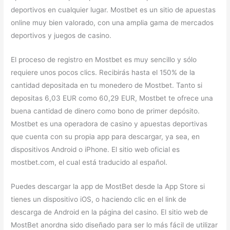
deportivos en cualquier lugar. Mostbet es un sitio de apuestas
online muy bien valorado, con una amplia gama de mercados
deportivos y juegos de casino.
El proceso de registro en Mostbet es muy sencillo y sólo
requiere unos pocos clics. Recibirás hasta el 150% de la
cantidad depositada en tu monedero de Mostbet. Tanto si
depositas 6,03 EUR como 60,29 EUR, Mostbet te ofrece una
buena cantidad de dinero como bono de primer depósito.
Mostbet es una operadora de casino y apuestas deportivas
que cuenta con su propia app para descargar, ya sea, en
dispositivos Android o iPhone. El sitio web oficial es
mostbet.com, el cual está traducido al español.
Puedes descargar la app de MostBet desde la App Store si
tienes un dispositivo iOS, o haciendo clic en el link de
descarga de Android en la página del casino. El sitio web de
MostBet anordna sido diseñado para ser lo más fácil de utilizar