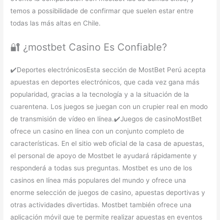
temos a possibilidade de confirmar que suelen estar entre
todas las más altas en Chile.
🔐 ¿mostbet Casino Es Confiable?
✔️Deportes electrónicosEsta sección de MostBet Perú acepta
apuestas en deportes electrónicos, que cada vez gana más
popularidad, gracias a la tecnología y a la situación de la
cuarentena. Los juegos se juegan con un crupier real en modo
de transmisión de vídeo en línea.✔️Juegos de casinoMostBet
ofrece un casino en línea con un conjunto completo de
características. En el sitio web oficial de la casa de apuestas,
el personal de apoyo de Mostbet le ayudará rápidamente y
responderá a todas sus preguntas. Mostbet es uno de los
casinos en línea más populares del mundo y ofrece una
enorme selección de juegos de casino, apuestas deportivas y
otras actividades divertidas. Mostbet también ofrece una
aplicación móvil que te permite realizar apuestas en eventos