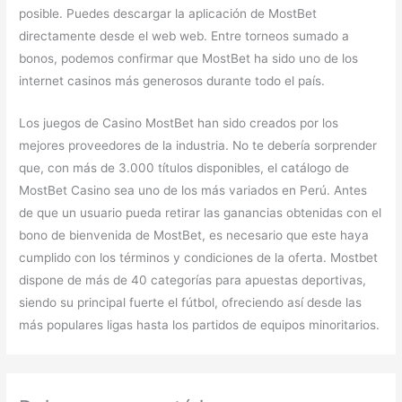
posible. Puedes descargar la aplicación de MostBet
directamente desde el web web. Entre torneos sumado a
bonos, podemos confirmar que MostBet ha sido uno de los
internet casinos más generosos durante todo el país.
Los juegos de Casino MostBet han sido creados por los
mejores proveedores de la industria. No te debería sorprender
que, con más de 3.000 títulos disponibles, el catálogo de
MostBet Casino sea uno de los más variados en Perú. Antes
de que un usuario pueda retirar las ganancias obtenidas con el
bono de bienvenida de MostBet, es necesario que este haya
cumplido con los términos y condiciones de la oferta. Mostbet
dispone de más de 40 categorías para apuestas deportivas,
siendo su principal fuerte el fútbol, ofreciendo así desde las
más populares ligas hasta los partidos de equipos minoritarios.