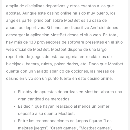
amplia de disciplinas deportivas y otros eventos a los que
apostar. Aunque este casino online ha sido muy bueno, los
angeles parte “principal” sobre MostBet es su casa de
apuestas deportivas. Si tienes un dispositivo Android, debes
descargar la aplicación MostBet desde el sitio web. En total,
hay más de 130 proveedores de software presentes en el sitio
web oficial de MostBet. Mostbet dispone de una largo
repertorio de juegos de esta categoría, entre clásicos de
blackjack, bacará, ruleta, póker, dados, etc. Dado que Mostbet
cuenta con un variado abanico de opciones, las mesas de
casino en vivo son un punto fuerte en este casino online.
El lobby de apuestas deportivas en Mostbet abarca una
gran cantidad de mercados.
Es decir, que hayan realizado al menos un primer
depósito a su cuenta Mostbet.
Entre las recomendaciones de juegos figuran “Los
mejores juegos”, “Crash games”, “Mostbet games”,