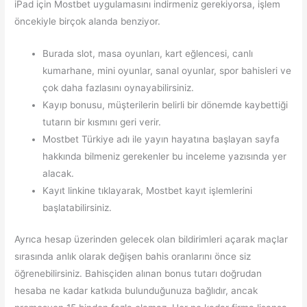
iPad için Mostbet uygulamasını indirmeniz gerekiyorsa, işlem
öncekiyle birçok alanda benziyor.
Burada slot, masa oyunları, kart eğlencesi, canlı
kumarhane, mini oyunlar, sanal oyunlar, spor bahisleri ve
çok daha fazlasını oynayabilirsiniz.
Kayıp bonusu, müşterilerin belirli bir dönemde kaybettiği
tutarın bir kısmını geri verir.
Mostbet Türkiye adı ile yayın hayatına başlayan sayfa
hakkında bilmeniz gerekenler bu inceleme yazısında yer
alacak.
Kayıt linkine tıklayarak, Mostbet kayıt işlemlerini
başlatabilirsiniz.
Ayrıca hesap üzerinden gelecek olan bildirimleri açarak maçlar
sırasında anlık olarak değişen bahis oranlarını önce siz
öğrenebilirsiniz. Bahisçiden alınan bonus tutarı doğrudan
hesaba ne kadar katkıda bulunduğunuza bağlıdır, ancak