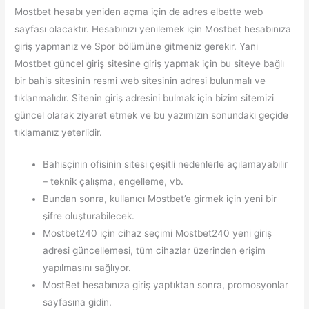
Mostbet hesabı yeniden açma için de adres elbette web
sayfası olacaktır. Hesabınızı yenilemek için Mostbet hesabınıza
giriş yapmanız ve Spor bölümüne gitmeniz gerekir. Yani
Mostbet güncel giriş sitesine giriş yapmak için bu siteye bağlı
bir bahis sitesinin resmi web sitesinin adresi bulunmalı ve
tıklanmalıdır. Sitenin giriş adresini bulmak için bizim sitemizi
güncel olarak ziyaret etmek ve bu yazımızın sonundaki geçide
tıklamanız yeterlidir.
Bahisçinin ofisinin sitesi çeşitli nedenlerle açılamayabilir
– teknik çalışma, engelleme, vb.
Bundan sonra, kullanıcı Mostbet’e girmek için yeni bir
şifre oluşturabilecek.
Mostbet240 için cihaz seçimi Mostbet240 yeni giriş
adresi güncellemesi, tüm cihazlar üzerinden erişim
yapılmasını sağlıyor.
MostBet hesabınıza giriş yaptıktan sonra, promosyonlar
sayfasına gidin.