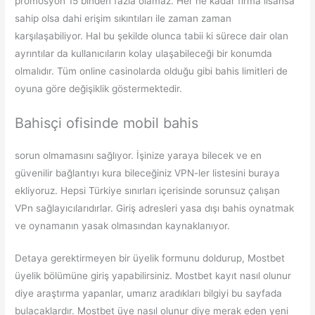
promosyon 15 binden fazla olamaz. Her ne kadar firma lisansa
sahip olsa dahi erişim sıkıntıları ile zaman zaman
karşılaşabiliyor. Hal bu şekilde olunca tabii ki sürece dair olan
ayrıntılar da kullanıcıların kolay ulaşabileceği bir konumda
olmalıdır. Tüm online casinolarda olduğu gibi bahis limitleri de
oyuna göre değişiklik göstermektedir.
Bahisçi ofisinde mobil bahis
sorun olmamasını sağlıyor. İşinize yaraya bilecek ve en
güvenilir bağlantıyı kura bileceğiniz VPN-ler listesini buraya
ekliyoruz. Hepsi Türkiye sınırları içerisinde sorunsuz çalışan
VPn sağlayıcılarıdırlar. Giriş adresleri yasa dışı bahis oynatmak
ve oynamanın yasak olmasından kaynaklanıyor.
Detaya gerektirmeyen bir üyelik formunu doldurup, Mostbet
üyelik bölümüne giriş yapabilirsiniz. Mostbet kayıt nasıl olunur
diye araştırma yapanlar, umarız aradıkları bilgiyi bu sayfada
bulacaklardır. Mostbet üye nasıl olunur diye merak eden yeni