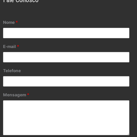
Nome
*
E-mail
*
Telefone
Mensagem
*