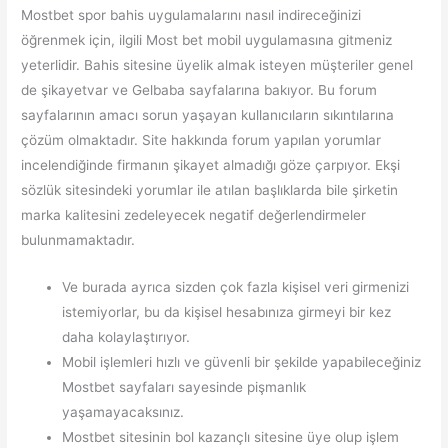
Mostbet spor bahis uygulamalarını nasıl indireceğinizi
öğrenmek için, ilgili Most bet mobil uygulamasına gitmeniz
yeterlidir. Bahis sitesine üyelik almak isteyen müşteriler genel
de şikayetvar ve Gelbaba sayfalarına bakıyor. Bu forum
sayfalarının amacı sorun yaşayan kullanıcıların sıkıntılarına
çözüm olmaktadır. Site hakkında forum yapılan yorumlar
incelendiğinde firmanın şikayet almadığı göze çarpıyor. Ekşi
sözlük sitesindeki yorumlar ile atılan başlıklarda bile şirketin
marka kalitesini zedeleyecek negatif değerlendirmeler
bulunmamaktadır.
Ve burada ayrıca sizden çok fazla kişisel veri girmenizi
istemiyorlar, bu da kişisel hesabınıza girmeyi bir kez
daha kolaylaştırıyor.
Mobil işlemleri hızlı ve güvenli bir şekilde yapabileceğiniz
Mostbet sayfaları sayesinde pişmanlık
yaşamayacaksınız.
Mostbet sitesinin bol kazançlı sitesine üye olup işlem