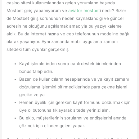
casino sitesi kullanıcılarından gelen yorumların başında
Mostbet giriş yapamıyorum ve
aviator mostbet
i nedir? Bizler
de Mostbet giriş sorununun neden kaynaklandığı ve güncel
adresin ne olduğunu açıklamak amacıyla bu yazıyı kaleme
aldık. Bu da internet hızına ve cep telefonunun modeline bağlı
olarak yaşanıyor. Aynı zamanda mobil uygulama zamanı
sitedeki tüm oyunlar gerçekmiş
Kayıt işlemlerinden sonra canlı destek birimlerinden
bonus talep edin.
Bazen de kullanıcıların hesaplarında ve ya kayıt zamanı
doğrulama işlemini bitirmediklerinde para çekme işlemi
gecike ve ya
Hemen üyelik için gereken kayıt formunu doldurmak için
üye ol butonuna tıklayarak sitede yerinizi alın.
Bu ekip, müşterilerinin sorularını ve endişelerini anında
çözmek için elinden geleni yapar.