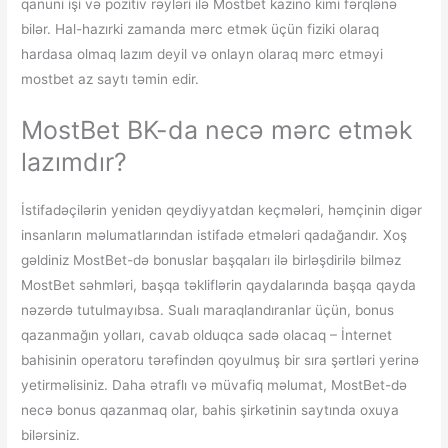
qanuni işi və pozitiv rəyləri ilə Mostbet kazino kimi fərqlənə
bilər. Hal-hazırki zamanda mərc etmək üçün fiziki olaraq
hardasa olmaq lazım deyil və onlayn olaraq mərc etməyi
mostbet az saytı təmin edir.
MostBet BK-da necə mərc etmək
lazımdır?
İstifadəçilərin yenidən qeydiyyatdan keçmələri, həmçinin digər
insanların məlumatlarından istifadə etmələri qadağandır. Xoş
gəldiniz MostBet-də bonuslar başqaları ilə birləşdirilə bilməz
MostBet səhmləri, başqa təkliflərin qaydalarında başqa qayda
nəzərdə tutulmayıbsa. Sualı maraqlandıranlar üçün, bonus
qazanmağın yolları, cavab olduqca sadə olacaq – İnternet
bahisinin operatoru tərəfindən qoyulmuş bir sıra şərtləri yerinə
yetirməlisiniz. Daha ətraflı və müvafiq məlumat, MostBet-də
necə bonus qazanmaq olar, bahis şirkətinin saytında oxuya
bilərsiniz.