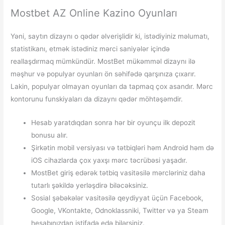
Mostbet AZ Online Kazino Oyunları
Yəni, saytın dizaynı o qədər əlverişlidir ki, istədiyiniz məlumatı,
statistikanı, etmək istədiniz mərci saniyələr içində
reallaşdırmaq mümkündür. MostBet mükəmməl dizaynı ilə
məşhur və populyar oyunları ön səhifədə qarşınıza çıxarır.
Lakin, populyar olmayan oyunları da tapmaq çox asandır. Mərc
kontorunu funskiyaları da dizaynı qədər möhtəşəmdir.
Hesab yaratdıqdan sonra hər bir oyunçu ilk depozit
bonusu alır.
Şirkətin mobil versiyası və tətbiqləri həm Android həm də
iOS cihazlarda çox yaxşı mərc təcrübəsi yaşadır.
MostBet giriş edərək tətbiq vasitəsilə mərcləriniz daha
tutarlı şəkildə yerləşdirə biləcəksiniz.
Sosial şəbəkələr vasitəsilə qeydiyyat üçün Facebook,
Google, VKontakte, Odnoklassniki, Twitter və ya Steam
hesabınızdan istifadə edə bilərsiniz.