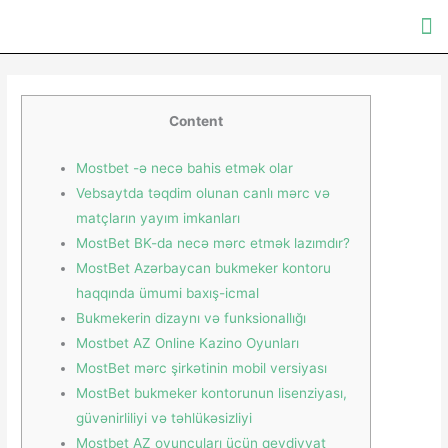
Content
Mostbet -ə necə bahis etmək olar
Vebsaytda təqdim olunan canlı mərc və
matçların yayım imkanları
MostBet BK-da necə mərc etmək lazımdır?
MostBet Azərbaycan bukmeker kontoru
haqqında ümumi baxış-icmal
Bukmekerin dizaynı və funksionallığı
Mostbet AZ Online Kazino Oyunları
MostBet mərc şirkətinin mobil versiyası
MostBet bukmeker kontorunun lisenziyası,
güvənirliliyi və təhlükəsizliyi
Mostbet AZ oyunçuları üçün qeydiyyat