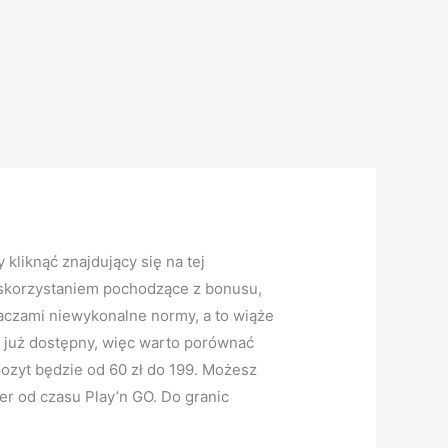
kliknąć znajdujący się na tej
 skorzystaniem pochodzące z bonusu,
aczami niewykonalne normy, a to wiąże
e już dostępny, więc warto porównać
ozyt będzie od 60 zł do 199. Możesz
er od czasu Play’n GO. Do granic