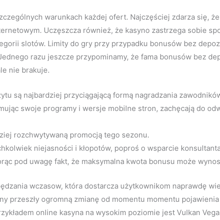
zczególnych warunkach każdej ofert. Najczęściej zdarza się, ż
ernetowym. Uczęszcza również, że kasyno zastrzega sobie sp
tegorii slotów. Limity do gry przy przypadku bonusów bez dep
. Jednego razu jeszcze przypominamy, że fama bonusów bez depo
e nie brakuje.
ytu są najbardziej przyciągającą formą nagradzania zawodnikó
ując swoje programy i wersje mobilne stron, zachęcają do od
ziej rozchwytywaną promocją tego sezonu.
hkolwiek niejasności i kłopotów, poproś o wsparcie konsultanta
biorąc pod uwagę fakt, że maksymalna kwota bonusu może wynos
pędzania wczasow, która dostarcza użytkownikom naprawdę wiel
ny przeszły ogromną zmianę od momentu momentu pojawienia s
rzykładem online kasyna na wysokim poziomie jest Vulkan Vegas