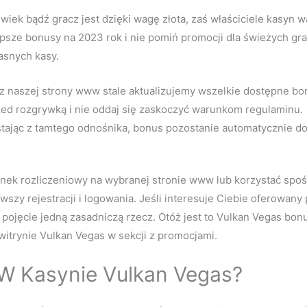
wiek bądź gracz jest dzięki wagę złota, zaś właściciele kasyn w
lepsze bonusy na 2023 rok i nie pomiń promocji dla świeżych g
łasnych kasy.
i z naszej strony www stale aktualizujemy wszelkie dostępne bo
zed rozgrywką i nie oddaj się zaskoczyć warunkom regulaminu.
ystając z tamtego odnośnika, bonus pozostanie automatycznie d
nek rozliczeniowy na wybranej stronie www lub korzystać spoś
szy rejestracji i logowania. Jeśli interesuje Ciebie oferowany
 pojęcie jedną zasadniczą rzecz. Otóż jest to Vulkan Vegas bon
 witrynie Vulkan Vegas w sekcji z promocjami.
 W Kasynie Vulkan Vegas?