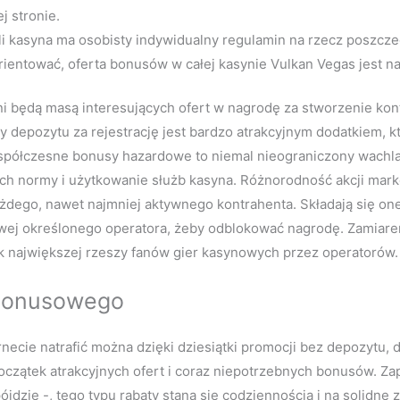
j stronie.
li kasyna ma osobisty indywidualny regulamin na rzecz poszcze
rientować, oferta bonusów w całej kasynie Vulkan Vegas jest n
będą masą interesujących ofert w nagrodę za stworzenie konta
depozytu za rejestrację jest bardzo atrakcyjnym dodatkiem, k
spółczesne bonusy hazardowe to niemal nieograniczony wachl
ach normy i użytkowanie służb kasyna. Różnorodność akcji ma
żdego, nawet najmniej aktywnego kontrahenta. Składają się one 
owej określonego operatora, żeby odblokować nagrodę. Zamiar
jak największej rzeszy fanów gier kasynowych przez operatorów.
 Bonusowego
ecie natrafić można dzięki dziesiątki promocji bez depozytu, 
 początek atrakcyjnych ofert i coraz niepotrzebnych bonusów. Z
m pójdzie -, tego typu rabaty staną się codziennością i na solid