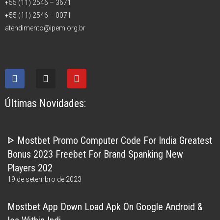
+55 (11) 2546 – 3671
+55 (11) 2546 – 0071
atendimento@ipem.org.br
Últimas Novidades:
ᐈ Mostbet Promo Computer Code For India Greatest
Bonus 2023 Freebet For Brand Spanking New
Players 202
19 de setembro de 2023
Mostbet App Down Load Apk On Google Android &