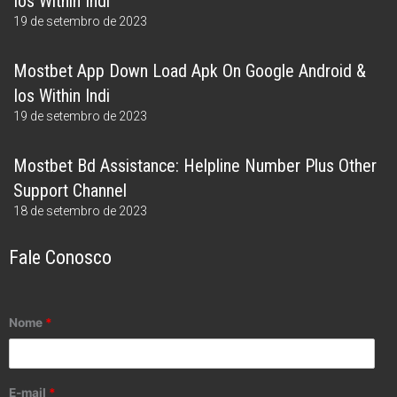
Ios Within Indi
19 de setembro de 2023
Mostbet App Down Load Apk On Google Android &
Ios Within Indi
19 de setembro de 2023
Mostbet Bd Assistance: Helpline Number Plus Other
Support Channel
18 de setembro de 2023
Fale Conosco
Nome
*
E-mail
*