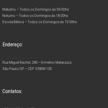
Matutino – Todos os Domingos às 09:00hs
Noturno – Todos os Domingos às 18:00hs
Escola Bíblica – Todos os Domingos às 10:00hs
Endereço:
Rua Miguel Rachid, 280 – Ermelino Matarazzo
São Paulo/SP – CEP: 03808-130
Contatos: