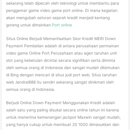
sekarang telah dipecah oleh teknologi untuk membantu para
penggemar game video game port online. Di mana kegiatan
akan mengubah setoran sejarah kredit menjadi kentang
goreng untuk dimainkan
Port online
Situs Online Berjudi Memanfaatkan Skor Kredit MERI Down
Payment Pembelian adalah di antara perusahaan permainan
video game Online Port Perusahaan atau agen taruhan unit
slot yang kebetulan dicintai secara signifikan serta diminta
oleh semua orang di Indonesia dan sangat mudah ditemukan
di Bing dengan mencari di situs judi port web. Situs taruhan
web Jendral888 itu sendiri sekarang sangat dinikmati oleh
semua orang di Indonesia.
Berjudi Online Down Payment Menggunakan Kredit adalah
salah satu yang paling disukai secara online tahun ini karena
untuk menerima kemenangan jackpot Maxwin sangat mudah,
yang hanya cukup untuk membuat 20 1000 dimasukkan dan