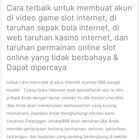
Cara terbaik untuk membuat akun
di video game slot internet, di
taruhan sepak bola internet, di
web taruhan kasino internet, dan
taruhan permainan online slot
online yang tidak berbahaya &
Dapat dipercaya
Untuk cara mencoba di situs internet standar 888 sangat
mudah . Cukup buka halaman web pendaftaran lalu isi info
pribadi Anda dengan benar setelah itu klik tombol checklist.
Jika Anda akan menemukan kekhawatiran yang kurang
memahami, pastikan Anda menghubungi obrolan kami.
Layanan Pelanggan Jendral888 akan bertahan jika Anda
memiliki pertanyaan tentang permainan, setoran, penarikan,
tantangan, dan kegiatan yang sedang berlangsung di sekitar