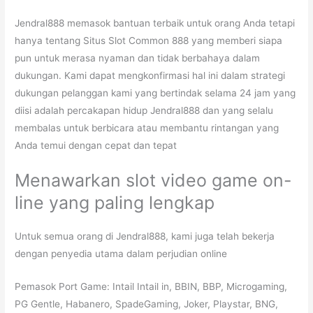
Jendral888 memasok bantuan terbaik untuk orang Anda tetapi
hanya tentang Situs Slot Common 888 yang memberi siapa
pun untuk merasa nyaman dan tidak berbahaya dalam
dukungan. Kami dapat mengkonfirmasi hal ini dalam strategi
dukungan pelanggan kami yang bertindak selama 24 jam yang
diisi adalah percakapan hidup Jendral888 dan yang selalu
membalas untuk berbicara atau membantu rintangan yang
Anda temui dengan cepat dan tepat
Menawarkan slot video game on-
line yang paling lengkap
Untuk semua orang di Jendral888, kami juga telah bekerja
dengan penyedia utama dalam perjudian online
Pemasok Port Game: Intail Intail in, BBIN, BBP, Microgaming,
PG Gentle, Habanero, SpadeGaming, Joker, Playstar, BNG,