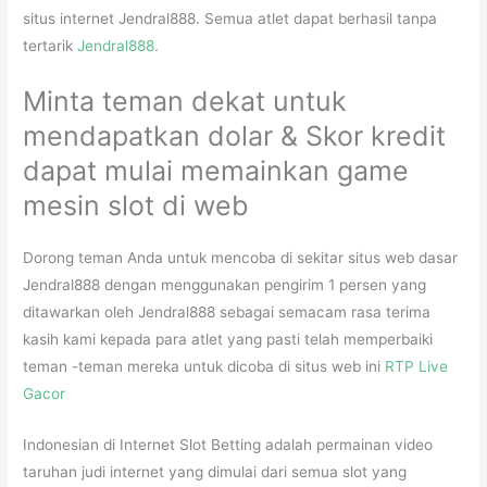
situs internet Jendral888. Semua atlet dapat berhasil tanpa
tertarik
Jendral888
.
Minta teman dekat untuk
mendapatkan dolar & Skor kredit
dapat mulai memainkan game
mesin slot di web
Dorong teman Anda untuk mencoba di sekitar situs web dasar
Jendral888 dengan menggunakan pengirim 1 persen yang
ditawarkan oleh Jendral888 sebagai semacam rasa terima
kasih kami kepada para atlet yang pasti telah memperbaiki
teman -teman mereka untuk dicoba di situs web ini
RTP Live
Gacor
Indonesian di Internet Slot Betting adalah permainan video
taruhan judi internet yang dimulai dari semua slot yang