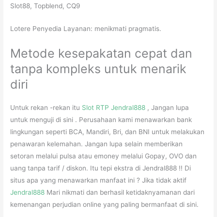
Slot88, Topblend, CQ9
Lotere Penyedia Layanan: menikmati pragmatis.
Metode kesepakatan cepat dan
tanpa kompleks untuk menarik
diri
Untuk rekan -rekan itu
Slot RTP Jendral888
, Jangan lupa
untuk menguji di sini . Perusahaan kami menawarkan bank
lingkungan seperti BCA, Mandiri, Bri, dan BNI untuk melakukan
penawaran kelemahan. Jangan lupa selain memberikan
setoran melalui pulsa atau emoney melalui Gopay, OVO dan
uang tanpa tarif / diskon. Itu tepi ekstra di Jendral888 !! Di
situs apa yang menawarkan manfaat ini ? Jika tidak aktif
Jendral888
Mari nikmati dan berhasil ketidaknyamanan dari
kemenangan perjudian online yang paling bermanfaat di sini.