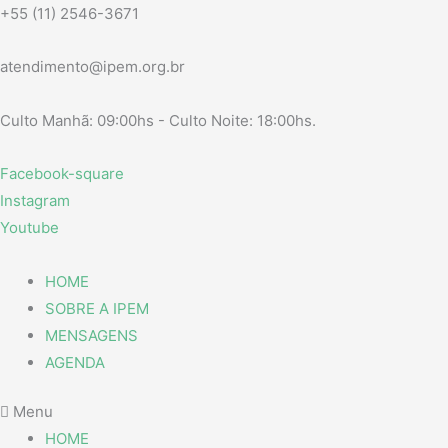
+55 (11) 2546-3671
atendimento@ipem.org.br
Culto Manhã: 09:00hs - Culto Noite: 18:00hs.
Facebook-square
Instagram
Youtube
HOME
SOBRE A IPEM
MENSAGENS
AGENDA
Menu
HOME