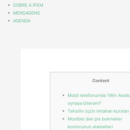
SOBRE A IPEM
MENSAGENS
AGENDA
Content
Mobil telefonumda 1Win Aviat
oynaya bilərəm?
Təhsilin üçün imtahan kursları
Mostbet dən pis bukmeker
kontorunun əlamətləri