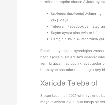
tərəfindən təqdim olunan Aviator oyunu
Kazinoda (kazinoda) Aviator oyunu
yaxşı deyil.
Telegran, Facebook və Instagra
Saytın ayrıca olan Aviator bölməs
Həmçinin 1Win Aviator Yüklə yazm
Beləliklə, oyunçular oynadıqları zaman 
nağdlaşdıra bilsinlər! Bəzi insanlar in
verir ki qazanmaq üçün kifayət qədər 
hətta oyun aparatlarından da çox şey bil
Xaricdə Tələbə ol
Slotun təqdimatı 2021-ci ilin yazında 
məşhur Aviator oyununun başqa bir vers