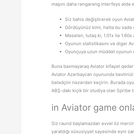
maşını daha rəngarəng interfeys əldə e
Siz bahis değiştirerek oyun Aviat
Gördüyünüz kimi, hətta bu sadə sl
Məsələn, tutaq ki, 1.01x ilə 1.60
Oyunun statistikasını və digər Av
Oyunçuya uzun müddət oyunun ma
Buna baxmayaraq Aviator kifayət qədər
Aviator Azərbaycan oyununda bəxtinizi 
bələdçini nəzərdən keçirin. Burada oy
ABŞ-dakı kiçik bir studiya olan Spribe t
in Aviator game onl
Siz raund başlamazdan əvvəl öz mərcini
yaratdığı xüsusiyyət sayəsində eyni za