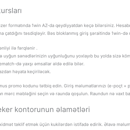
ursları
er formatında 1win AZ-da qeydiyyatdan keçə bilərsiniz. Hesabın
na çatdığını təsdiqləyir. Bəs bloklanmış giriş şəraitində 1win-
liyi ilə fərqlənir .
yə uyğun sənədlərinizin uyğunluğunu yoxlayıb bu yolda sizə köm
rematch-də yaxşı əmsallar əldə edilə bilər.
hazdan həyata keçiriləcək.
promo kodunu tətbiq edin. Giriş məlumatlarınızı (e-poçt + paro
lan mərc məbləğini seçin və raunda qoşulun. Raundun nə vaxt b
ker kontorunun əlamətləri
 xidmət təklif etmək üçün kukilərdən istifadə edirik. Əlavə məlu