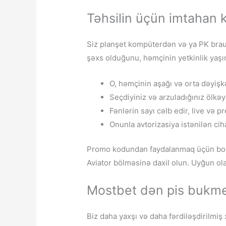
Təhsilin üçün imtahan k
Siz planşet kompüterdən və ya PK brauz
şəxs olduğunu, həmçinin yetkinlik yaşı
O, həmçinin aşağı və orta dəyişkən
Seçdiyiniz və arzuladığınız ölkə
Fənlərin sayı cəlb edir, live və p
Onunla avtorizasiya istənilən ci
Promo kodundan faydalanmaq üçün bonus 
Aviator bölməsinə daxil olun. Uyğun o
Mostbet dən pis bukme
Biz daha yaxşı və daha fərdiləşdirilmiş