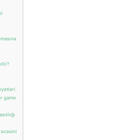
n!
lmasına
ilir?
r
yətləri
or game
ılılığı
rəcəsini