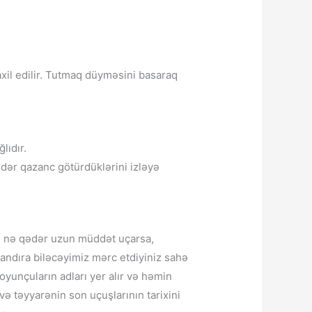
xil edilir. Tutmaq düyməsini basaraq
lıdır.
ədər qazanc götürdüklərini izləyə
rə nə qədər uzun müddət uçarsa,
dandıra biləcəyimiz mərc etdiyiniz sahə
yunçuların adları yer alır və həmin
və təyyarənin son uçuşlarının tarixini