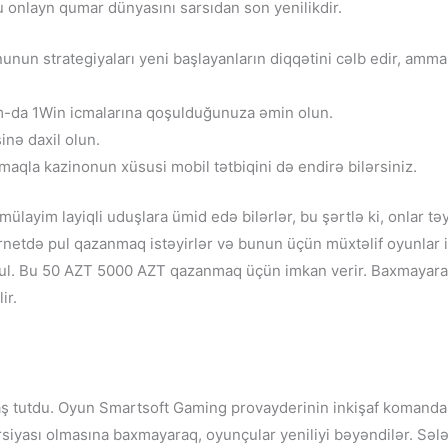
 onlayn qumar dünyasını sarsıdan son yenilikdir.
nun strategiyaları yeni başlayanların diqqətini cəlb edir, amma o
m-da 1Win icmalarına qoşulduğunuza əmin olun.
inə daxil olun.
aqla kazinonun xüsusi mobil tətbiqini də endirə bilərsiniz.
mülayim layiqli uduşlara ümid edə bilərlər, bu şərtlə ki, onlar t
ternetdə pul qazanmaq istəyirlər və bunun üçün müxtəlif oyunlar 
pul. Bu 50 AZT 5000 AZT qazanmaq üçün imkan verir. Baxmayaraq
ir.
baş tutdu. Oyun Smartsoft Gaming provayderinin inkişaf komandas
iyası olmasına baxmayaraq, oyunçular yeniliyi bəyəndilər. Sələ