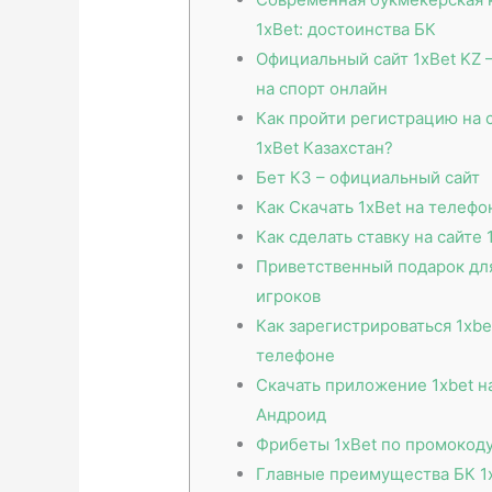
1xBet: достоинства БК
Официальный сайт 1хBet KZ –
на спорт онлайн
Как пройти регистрацию на 
1xBet Казахстан?
Бет КЗ – официальный сайт
Как Скачать 1xBet на телефо
Как сделать ставку на сайте 
Приветственный подарок дл
игроков
Как зарегистрироваться 1xbe
телефоне
Скачать приложение 1xbet н
Андроид
Фрибеты 1xBet по промокод
Главные преимущества БК 1