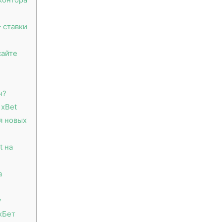
 ставки
сайте
н?
1xBet
я новых
t на
а
у
хБет