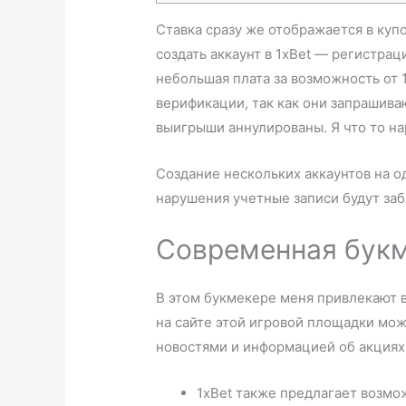
Ставка сразу же отображается в куп
создать аккаунт в 1xBet — регистрац
небольшая плата за возможность от 1
верификации, так как они запрашиваю
выигрыши аннулированы. Я что то на
Создание нескольких аккаунтов на 
нарушения учетные записи будут за
Современная букм
В этом букмекере меня привлекают в
на сайте этой игровой площадки мо
новостями и информацией об акциях 
1xBet также предлагает возмо