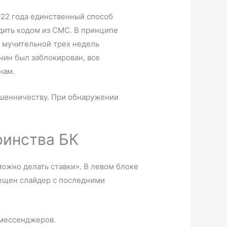
022 года единственный способ
рдить кодом из СМС. В принципе
ле мучительной трех недель
ичин был заблокирован, все
нам.
ошенничеству. При обнаружении
оинства БК
ожно делать ставки». В левом блоке
мещен слайдер с последними
 мессенджеров.