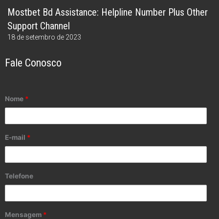
Mostbet Bd Assistance: Helpline Number Plus Other
Support Channel
18 de setembro de 2023
Fale Conosco
Nome
*
E-mail
*
Telefone
Mensagem
*