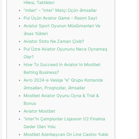
Hilesi, Taktikleri
“milan” – “i̇nter” Matçı Üçün Əmsallar
Pul Üçün Aviator Game – Rəsmi Sayt
Aviator Sport Oyunun Müslümanlari Və
Əsas Yükləri̇
Avi̇ator Sloto Nə Zaman Çixib?
Pul Üzrə Avi̇ator Oyununu Necə Oynamaq
Olar?
How To Succeed In Aviator In Mostbet
Betting Business?
Avro 2024-ə Vəsiqə “e” Qrupu Komanda
Əmsalları, Proqnozlar, Əmsallar
Mostbet Aviator Oyunu Oyna & Trial &
Bonus
Aviator Mostbet
“i̇nter”in Çempionlar Liqasının 1/2 Finalına
Qədər Olan Yolu
Mostbet Azerbaycan On Line Casino Yukle