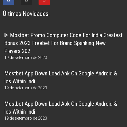
Últimas Novidades:
ᐈ Mostbet Promo Computer Code For India Greatest
Bonus 2023 Freebet For Brand Spanking New
Players 202
19 de setembro de 2023
Mostbet App Down Load Apk On Google Android &
Ios Within Indi
19 de setembro de 2023
Mostbet App Down Load Apk On Google Android &
Ios Within Indi
19 de setembro de 2023