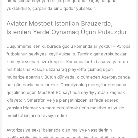
dırmaşdıqca böyüyən bir çarpan görünür. Uçuş nə qədər
yüksəkdirsə, çarpan da bir o qədər yüksəkdir.
Aviator Mostbet Istənilən Brauzerdə,
Istənilən Yerdə Oynamaq Üçün Pulsuzdur
Düşünməməlisən ki, burada güclü komandalar yoxdur – Avropa
futbolunun səviyyəsi xeyli yüksəlib. Turnir digər avrokuboklar
kimi eyni ssenari üzrə keçirilir. Komandalar birbaşa və ya qrup
mərhələsinə vəsiqə qazanaraq pley-offa çıxmaq üçün
mübarizə aparırlar. Bütün dünyada, o cümlədən Azərbaycanda
hər gün çoxlu mərclər olur. Çoxmilyonluq mərcçilər ordusuna
qoşulmaq üçün MostBet BC saytında qeydiyyatdan keçmək
kifayətdir. Smartfon və ya planşetinizdən istifadə edərək
yarışları izləmək və mərc edə bilmək üçün mostbet az yukle
mobil tətbiqini də tövsiyə edirik.
Avtorizasiya şəxsi balansda olan maliyyə vəsaitlərinin
təhlükəsizliyinin təminatına çevriləcək. Aviator intuitiv olaraq