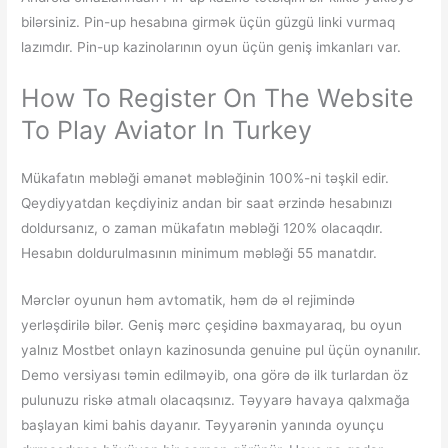
bilərsiniz. Pin-up hesabına girmək üçün güzgü linki vurmaq
lazımdır. Pin-up kazinolarının oyun üçün geniş imkanları var.
How To Register On The Website
To Play Aviator In Turkey
Mükafatın məbləği əmanət məbləğinin 100%-ni təşkil edir.
Qeydiyyatdan keçdiyiniz andan bir saat ərzində hesabınızı
doldursanız, o zaman mükafatın məbləği 120% olacaqdır.
Hesabın doldurulmasının minimum məbləği 55 manatdır.
Mərclər oyunun həm avtomatik, həm də əl rejimində
yerləşdirilə bilər. Geniş mərc çeşidinə baxmayaraq, bu oyun
yalnız Mostbet onlayn kazinosunda genuine pul üçün oynanılır.
Demo versiyası təmin edilməyib, ona görə də ilk turlardan öz
pulunuzu riskə atmalı olacaqsınız. Təyyarə havaya qalxmağa
başlayan kimi bahis dayanır. Təyyarənin yanında oyunçu