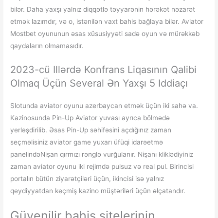
bilər. Daha yaxşı yalnız diqqətlə təyyarənin hərəkət nəzarət
etmək lazımdır, və o, istənilən vaxt bahis bağlaya bilər. Aviator
Mostbet oyununun əsas xüsusiyyəti sadə oyun və mürəkkəb
qaydaların olmamasıdır.
2023-cü Illərdə Konfrans Liqasının Qalibi
Olmaq Üçün Several Ən Yaxşı 5 Iddiaçı
Slotunda aviator oyunu azerbaycan etmək üçün iki sahə va.
Kazinosunda Pin-Up Aviator yuvası ayrıca bölmədə
yerləşdirilib. Əsas Pin-Up səhifəsini açdığınız zaman
seçməlisiniz aviator game yuxarı üfüqi idarəetmə
panelindəNişan qırmızı rənglə vurğulanır. Nişanı kliklədiyiniz
zaman aviator oyunu iki rejimdə pulsuz və real pul. Birincisi
portalın bütün ziyarətçiləri üçün, ikincisi isə yalnız
qeydiyyatdan keçmiş kazino müştəriləri üçün əlçatandır.
Güvenilir bahis sitelerinin