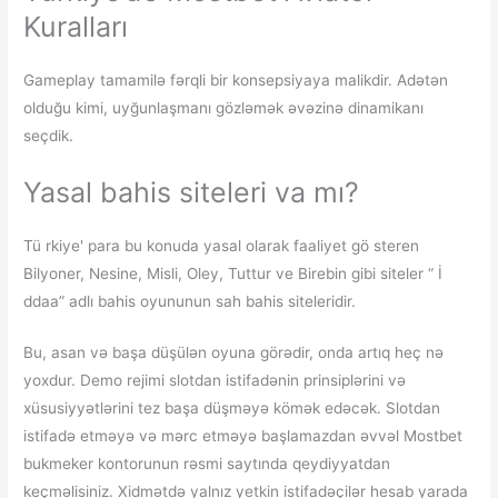
Kuralları
Gameplay tamamilə fərqli bir konsepsiyaya malikdir. Adətən
olduğu kimi, uyğunlaşmanı gözləmək əvəzinə dinamikanı
seçdik.
Yasal bahis siteleri va mı?
Tü rkiye' para bu konuda yasal olarak faaliyet gö steren
Bilyoner, Nesine, Misli, Oley, Tuttur ve Birebin gibi siteler “ İ
ddaa” adlı bahis oyununun sah bahis siteleridir.
Bu, asan və başa düşülən oyuna görədir, onda artıq heç nə
yoxdur. Demo rejimi slotdan istifadənin prinsiplərini və
xüsusiyyətlərini tez başa düşməyə kömək edəcək. Slotdan
istifadə etməyə və mərc etməyə başlamazdan əvvəl Mostbet
bukmeker kontorunun rəsmi saytında qeydiyyatdan
keçməlisiniz. Xidmətdə yalnız yetkin istifadəçilər hesab yarada