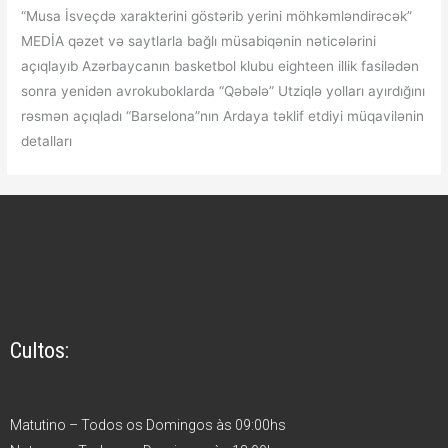
“Musa İsveçdə xarakterini göstərib yerini möhkəmləndirəcək”
MEDİA qəzet və saytlarla bağlı müsabiqənin nəticələrini
açıqlayıb Azərbaycanın basketbol klubu eighteen illik fasilədən
sonra yenidən avrokuboklarda “Qəbələ” Utziqlə yolları ayırdığını
rəsmən açıqladı “Barselona”nın Ardaya təklif etdiyi müqavilənin
detalları
Cultos:
Matutino – Todos os Domingos às 09:00hs