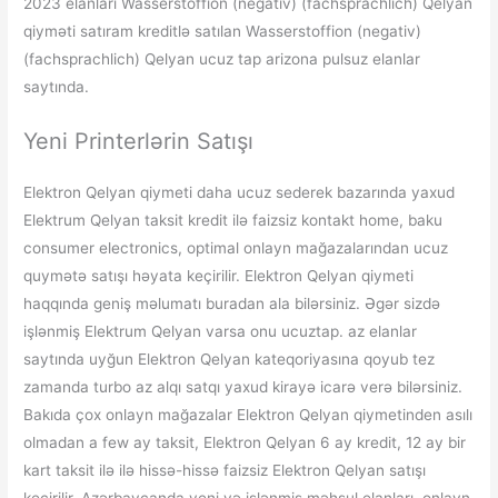
2023 elanları Wasserstoffion (negativ) (fachsprachlich) Qelyan
qiyməti satıram kreditlə satılan Wasserstoffion (negativ)
(fachsprachlich) Qelyan ucuz tap arizona pulsuz elanlar
saytında.
Yeni Printerlərin Satışı
Elektron Qelyan qiymeti daha ucuz sederek bazarında yaxud
Elektrum Qelyan taksit kredit ilə faizsiz kontakt home, baku
consumer electronics, optimal onlayn mağazalarından ucuz
quymətə satışı həyata keçirilir. Elektron Qelyan qiymeti
haqqında geniş məlumatı buradan ala bilərsiniz. Əgər sizdə
işlənmiş Elektrum Qelyan varsa onu ucuztap. az elanlar
saytında uyğun Elektron Qelyan kateqoriyasına qoyub tez
zamanda turbo az alqı satqı yaxud kirayə icarə verə bilərsiniz.
Bakıda çox onlayn mağazalar Elektron Qelyan qiymetinden asılı
olmadan a few ay taksit, Elektron Qelyan 6 ay kredit, 12 ay bir
kart taksit ilə ilə hissə-hissə faizsiz Elektron Qelyan satışı
keçirilir. Azərbaycanda yeni və işlənmiş məhsul elanları, onlayn