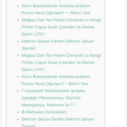
Xarici Bukmeykerlər Azərbaycanlıların
Pulunu Necə Oğurlayır? — Birinci Yazı
Mağaza Dan Yeni Rəsmi Zəmanət Lə Rəngli
Printer Copya Surət Çıxardan Və Skaner
Epson L3101
Elektron Qelyan Elanları Elektron Qelyan
Qiyməti
Mağaza Dan Yeni Rəsmi Zəmanət Lə Rəngli
Printer Copya Surət Çıxardan Və Skaner
Epson L3101
Xarici Bukmeykerlər Azərbaycanlıların
Pulunu Necə Oğurlayır? – Birinci Yazı
? ️xoşxassəli Yenitörəmələr (poliplər,
Uşaqlığın Fibromioması, Düyünlü
Mastopatiya, Adenoma Və T )
♻️ Məhsulun Üstünlükləri̇:
Elektron Qelyan Elanları Elektron Qelyan
Qiyməti