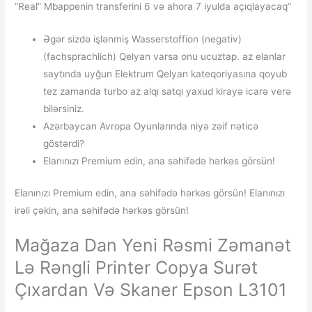
“Real” Mbappenin transferini 6 və ahora 7 iyulda açıqlayacaq”
Əgər sizdə işlənmiş Wasserstoffion (negativ)
(fachsprachlich) Qelyan varsa onu ucuztap. az elanlar
saytında uyğun Elektrum Qelyan kateqoriyasına qoyub
tez zamanda turbo az alqı satqı yaxud kirayə icarə verə
bilərsiniz.
Azərbaycan Avropa Oyunlarında niyə zəif nəticə
göstərdi?
Elanınızı Premium edin, ana səhifədə hərkəs görsün!
Elanınızı Premium edin, ana səhifədə hərkəs görsün! Elanınızı
irəli çəkin, ana səhifədə hərkəs görsün!
Mağaza Dan Yeni Rəsmi Zəmanət
Lə Rəngli Printer Copya Surət
Çıxardan Və Skaner Epson L3101