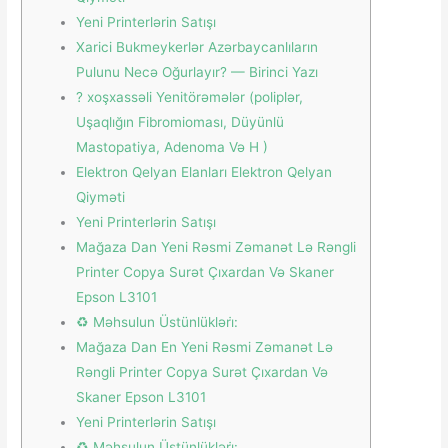
Yeni Printerlərin Satışı
Xarici Bukmeykerlər Azərbaycanlıların
Pulunu Necə Oğurlayır? — Birinci Yazı
? ️xoşxassəli Yenitörəmələr (poliplər,
Uşaqlığın Fibromioması, Düyünlü
Mastopatiya, Adenoma Və H )
Elektron Qelyan Elanları Elektron Qelyan
Qiyməti
Yeni Printerlərin Satışı
Mağaza Dan Yeni Rəsmi Zəmanət Lə Rəngli
Printer Copya Surət Çıxardan Və Skaner
Epson L3101
♻️ Məhsulun Üstünlükləri̇:
Mağaza Dan En Yeni Rəsmi Zəmanət Lə
Rəngli Printer Copya Surət Çıxardan Və
Skaner Epson L3101
Yeni Printerlərin Satışı
♻️ Məhsulun Üstünlükləri̇: