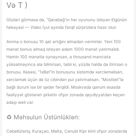
Və T )
Gözləri görməsə də, “Qarabağ”ın hər oyununu izləyən Elgünün
hekayəsi — Video İyul ayında fərqli sürprizlərə hazır olun
Amma o bonusu 10 qat artığını almadan vermirlər. Yəni 100
manat bonus almaq istəyən adam 1000 manat yatırmalıdı.
Həmin 100 manatla oynayırsan, a thousand manciata
yüksəlməyincə ala bilmirsən, təbii ki, yüzdə halda da itirirsən o
bonusu. Kəsəsi, “1xBet”in bonusunu sistemdə xərcləməlisən,
xərcləmək üçün də öz cibindən pul yatırmalısan. “Mostbet”lə
bağlı durum isə bir qədər fərqlidi. Moskvada qanuni əsasda
fəaliyyət göstərən şirkətin ofşor zonada qeydiyyatdan keçən
adaşı weil var.
♻️ Məhsulun Üstünlükləri̇:
Cəbəllütariq, Kuraçao, Malta, Cənubi Kipr kimi ofşor zonalarda