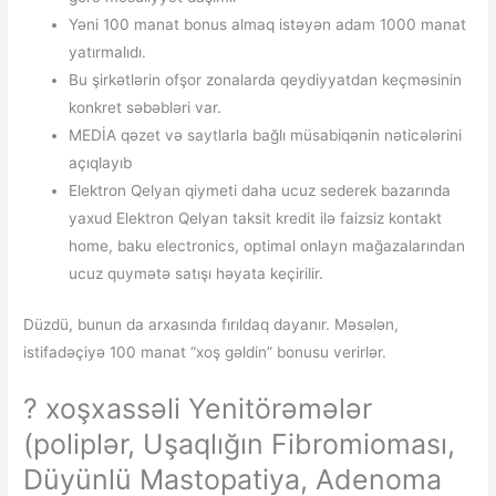
Yəni 100 manat bonus almaq istəyən adam 1000 manat
yatırmalıdı.
Bu şirkətlərin ofşor zonalarda qeydiyyatdan keçməsinin
konkret səbəbləri var.
MEDİA qəzet və saytlarla bağlı müsabiqənin nəticələrini
açıqlayıb
Elektron Qelyan qiymeti daha ucuz sederek bazarında
yaxud Elektron Qelyan taksit kredit ilə faizsiz kontakt
home, baku electronics, optimal onlayn mağazalarından
ucuz quymətə satışı həyata keçirilir.
Düzdü, bunun da arxasında fırıldaq dayanır. Məsələn,
istifadəçiyə 100 manat “xoş gəldin” bonusu verirlər.
? ️xoşxassəli Yenitörəmələr
(poliplər, Uşaqlığın Fibromioması,
Düyünlü Mastopatiya, Adenoma