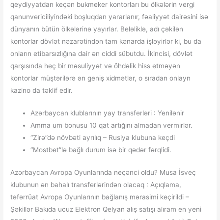
qeydiyyatdan keçən bukmeker kontorları bu ölkələrin vergi
qanunvericiliyindəki boşluqdan yararlanır, fəaliyyət dairəsini isə
dünyanın bütün ölkələrinə yayırlar. Beləliklə, adı çəkilən
kontorlar dövlət nəzarətindən tam kənarda işləyirlər ki, bu da
onların etibarsızlığına dair ən ciddi sübutdu. İkincisi, dövlət
qarşısında heç bir məsuliyyət və öhdəlik hiss etməyən
kontorlar müştərilərə ən geniş xidmətlər, o sıradan onlayn
kazino da təklif edir.
Azərbaycan klublarının yay transferləri : Yenilənir
Amma um bonusu 10 qat artığını almadan vermirlər.
“Zirə”də növbəti ayrılıq – Rusiya klubuna keçdi
“Mostbet”lə bağlı durum isə bir qədər fərqlidi.
Azərbaycan Avropa Oyunlarında neçənci oldu? Musa İsveç
klubunun ən bahalı transferlərindən olacaq : Açıqlama,
təfərrüat Avropa Oyunlarının bağlanış mərasimi keçirildi –
Şəkillər Bakıda ucuz Elektron Qelyan alış satışı alıram en yeni