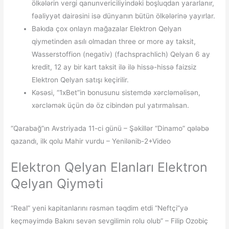
ölkələrin vergi qanunvericiliyindəki boşluqdan yararlanır,
fəaliyyət dairəsini isə dünyanın bütün ölkələrinə yayırlar.
Bakıda çox onlayn mağazalar Elektron Qelyan
qiymetinden asılı olmadan three or more ay taksit,
Wasserstoffion (negativ) (fachsprachlich) Qelyan 6 ay
kredit, 12 ay bir kart taksit ilə ilə hissə-hissə faizsiz
Elektron Qelyan satışı keçirilir.
Kəsəsi, “1xBet”in bonusunu sistemdə xərcləməlisən,
xərcləmək üçün də öz cibindən pul yatırmalısan.
“Qarabağ”ın Avstriyada 11-ci günü – Şəkillər “Dinamo” qələbə
qazandı, ilk qolu Mahir vurdu – Yenilənib-2+Video
Elektron Qelyan Elanları Elektron
Qelyan Qiyməti
“Real” yeni kapitanlarını rəsmən təqdim etdi “Neftçi”yə
keçməyimdə Bakını sevən sevgilimin rolu olub” – Filip Ozobiç