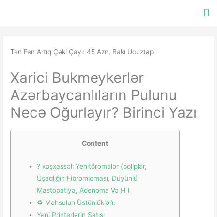
Ten Fen Artıq Çəki Çayı: 45 Azn, Bakı Ucuztap
Xarici Bukmeykerlər
Azərbaycanlıların Pulunu
Necə Oğurlayır? Birinci Yazı
Content
? ️xoşxassəli Yenitörəmələr (poliplər,
Uşaqlığın Fibromioması, Düyünlü
Mastopatiya, Adenoma Və H )
♻️ Məhsulun Üstünlükləri̇:
Yeni Printerlərin Satışı