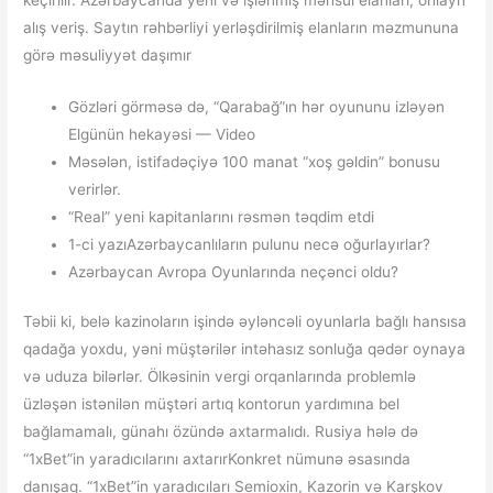
alış veriş. Saytın rəhbərliyi yerləşdirilmiş elanların məzmununa
görə məsuliyyət daşımır
Gözləri görməsə də, “Qarabağ”ın hər oyununu izləyən
Elgünün hekayəsi — Video
Məsələn, istifadəçiyə 100 manat “xoş gəldin” bonusu
verirlər.
“Real” yeni kapitanlarını rəsmən təqdim etdi
1-ci yazıAzərbaycanlıların pulunu necə oğurlayırlar?
Azərbaycan Avropa Oyunlarında neçənci oldu?
Təbii ki, belə kazinoların işində əyləncəli oyunlarla bağlı hansısa
qadağa yoxdu, yəni müştərilər intəhasız sonluğa qədər oynaya
və uduza bilərlər. Ölkəsinin vergi orqanlarında problemlə
üzləşən istənilən müştəri artıq kontorun yardımına bel
bağlamamalı, günahı özündə axtarmalıdı. Rusiya hələ də
“1xBet”in yaradıcılarını axtarırKonkret nümunə əsasında
danışaq. “1xBet”in yaradıcıları Semioxin, Kazorin və Karşkov