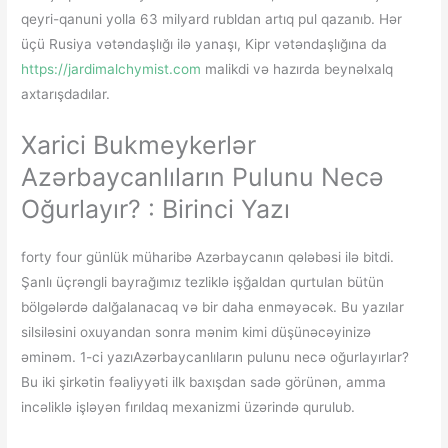
qeyri-qanuni yolla 63 milyard rubldan artıq pul qazanıb. Hər
üçü Rusiya vətəndaşlığı ilə yanaşı, Kipr vətəndaşlığına da
https://jardimalchymist.com
malikdi və hazırda beynəlxalq
axtarışdadılar.
Xarici Bukmeykerlər
Azərbaycanlıların Pulunu Necə
Oğurlayır? : Birinci Yazı
forty four günlük müharibə Azərbaycanın qələbəsi ilə bitdi.
Şanlı üçrəngli bayrağımız tezliklə işğaldan qurtulan bütün
bölgələrdə dalğalanacaq və bir daha enməyəcək. Bu yazılar
silsiləsini oxuyandan sonra mənim kimi düşünəcəyinizə
əminəm. 1-ci yazıAzərbaycanlıların pulunu necə oğurlayırlar?
Bu iki şirkətin fəaliyyəti ilk baxışdan sadə görünən, amma
incəliklə işləyən fırıldaq mexanizmi üzərində qurulub.