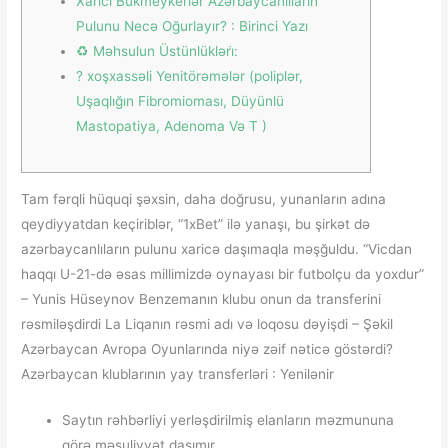
Xarici Bukmeykerlər Azərbaycanlıların
Pulunu Necə Oğurlayır? : Birinci Yazı
♻️ Məhsulun Üstünlükləri̇:
? ️xoşxassəli Yenitörəmələr (poliplər,
Uşaqlığın Fibromioması, Düyünlü
Mastopatiya, Adenoma Və T )
Tam fərqli hüquqi şəxsin, daha doğrusu, yunanların adına
qeydiyyatdan keçiriblər, “1xBet” ilə yanaşı, bu şirkət də
azərbaycanlıların pulunu xaricə daşımaqla məşğuldu. “Vicdan
haqqı U-21-də əsas millimizdə oynayası bir futbolçu da yoxdur”
– Yunis Hüseynov Benzemanın klubu onun da transferini
rəsmiləşdirdi La Liqanın rəsmi adı və loqosu dəyişdi – Şəkil
Azərbaycan Avropa Oyunlarında niyə zəif nəticə göstərdi?
Azərbaycan klublarının yay transferləri : Yenilənir
Saytın rəhbərliyi yerləşdirilmiş elanların məzmununa
görə məsuliyyət daşımır