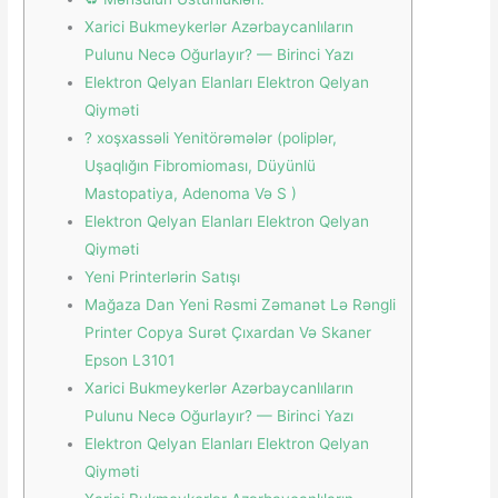
Xarici Bukmeykerlər Azərbaycanlıların
Pulunu Necə Oğurlayır? — Birinci Yazı
Elektron Qelyan Elanları Elektron Qelyan
Qiyməti
? ️xoşxassəli Yenitörəmələr (poliplər,
Uşaqlığın Fibromioması, Düyünlü
Mastopatiya, Adenoma Və S )
Elektron Qelyan Elanları Elektron Qelyan
Qiyməti
Yeni Printerlərin Satışı
Mağaza Dan Yeni Rəsmi Zəmanət Lə Rəngli
Printer Copya Surət Çıxardan Və Skaner
Epson L3101
Xarici Bukmeykerlər Azərbaycanlıların
Pulunu Necə Oğurlayır? — Birinci Yazı
Elektron Qelyan Elanları Elektron Qelyan
Qiyməti