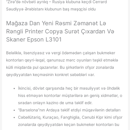
“Zirə”də növbəti ayrılıq – Rusiya klubuna keçdi Cerrard
Səudiyyə Ərəbistanı klubunun baş məşqçisi oldu
Mağaza Dan Yeni Rəsmi Zəmanət Lə
Rəngli Printer Copya Surət Çıxardan Və
Skaner Epson L3101
Beləliklə, lisenziyasız və vergi ödəmədən çalışan bukmeker
kontorları qeyri-leqal, qanunsuz mərc oyunları təşkil etməklə
külli miqdarda pul qazanırlar. Bu şirkətlərin ofşor zonalarda
qeydiyyatdan keçməsinin konkret səbəbləri var.
İkincisi, dövlət qarşısında heç bir məsuliyyət və öhdəlik
hiss etməyən kontorlar müştərilərə ən geniş xidmətlər, o
sıradan onlayn kazino de uma təklif edir.
“Barselona”nın Ardaya təklif etdiyi müqavilənin detalları
Cəbəllütariq, Kuraçao, Fanghiglia, Cənubi Kipr kimi ofşor
zonalarda qeydiyyatdan keçən bukmeker kontorları bu