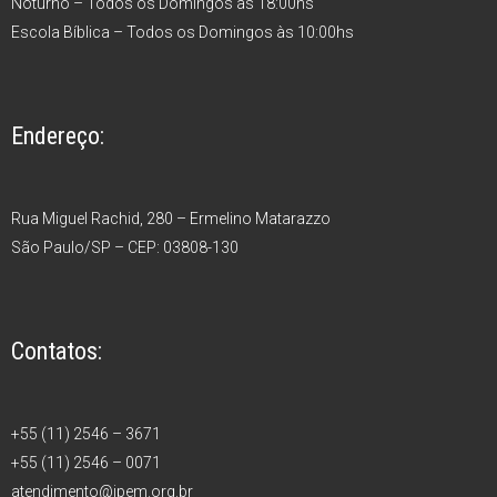
Noturno – Todos os Domingos às 18:00hs
Escola Bíblica – Todos os Domingos às 10:00hs
Endereço:
Rua Miguel Rachid, 280 – Ermelino Matarazzo
São Paulo/SP – CEP: 03808-130
Contatos:
+55 (11) 2546 – 3671
+55 (11) 2546 – 0071
atendimento@ipem.org.br