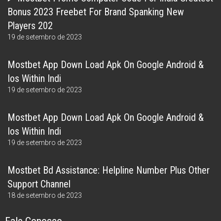
Bonus 2023 Freebet For Brand Spanking New
Players 202
19 de setembro de 2023
Mostbet App Down Load Apk On Google Android &
Ios Within Indi
19 de setembro de 2023
Mostbet App Down Load Apk On Google Android &
Ios Within Indi
19 de setembro de 2023
Mostbet Bd Assistance: Helpline Number Plus Other
Support Channel
18 de setembro de 2023