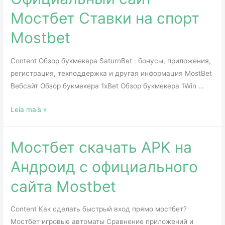
Мостбет Ставки на спорт
Mostbet
Content Обзор букмекера SaturnBet : бонусы, приложения,
регистрация, техподдержка и другая информация MostBet
Вебсайт Обзор букмекера 1xBet Обзор букмекера 1Win …
Leia mais »
Мостбет скачать APK на
Андроид с официального
сайта Mostbet
Content Как сделать быстрый вход прямо мостбет?
Мостбет игровые автоматы Сравнение приложений и