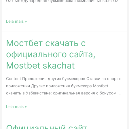
UZ? Международная букмекерская компания Mostbet UZ
…
Leia mais »
Мостбет скачать с
официального сайта,
Mostbet skachat
Content Приложения других букмекеров Ставки на спорт в
приложении Другие приложения букмекера Mostbet
скачать в Узбекистане: оригинальная версия с бонусом …
Leia mais »
Официальный сайт