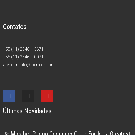
Contatos:
+55 (11) 2546 – 3671
+55 (11) 2546 – 0071
atendimento@ipem.org.br
Últimas Novidades:
ᐈ Mostbet Promo Computer Code For India Greatest