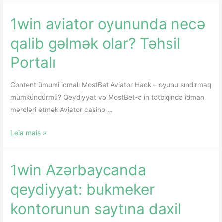
1win aviator oyununda necə
qalib gəlmək olar? Təhsil
Portalı
Content ümumi icmalı MostBet Aviator Hack – oyunu sındırmaq
mümkündürmü? Qeydiyyat və MostBet-ə in tətbiqində idman
mərcləri etmək Aviator casino …
Leia mais »
1win Azərbaycanda
qeydiyyat: bukmeker
kontorunun saytına daxil