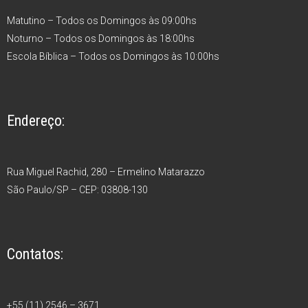
Matutino – Todos os Domingos às 09:00hs
Noturno – Todos os Domingos às 18:00hs
Escola Bíblica – Todos os Domingos às 10:00hs
Endereço:
Rua Miguel Rachid, 280 – Ermelino Matarazzo
São Paulo/SP – CEP: 03808-130
Contatos:
+55 (11) 2546 – 3671