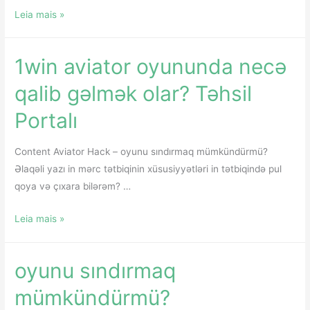
Leia mais »
1win aviator oyununda necə
qalib gəlmək olar? Təhsil
Portalı
Content Aviator Hack – oyunu sındırmaq mümkündürmü?
Əlaqəli yazı in mərc tətbiqinin xüsusiyyətləri in tətbiqində pul
qoya və çıxara bilərəm? …
Leia mais »
oyunu sındırmaq
mümkündürmü?