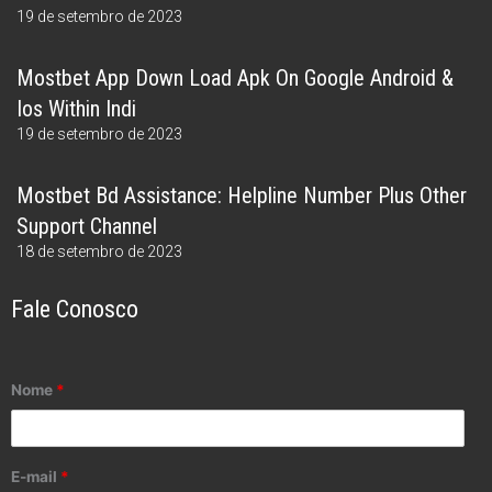
19 de setembro de 2023
Mostbet App Down Load Apk On Google Android &
Ios Within Indi
19 de setembro de 2023
Mostbet Bd Assistance: Helpline Number Plus Other
Support Channel
18 de setembro de 2023
Fale Conosco
Nome
*
E-mail
*