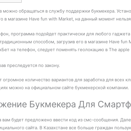
в можно обращаться в службу поддержки букмекера. Устан
 в магазине Have fun with Market, на данный момент нельзя
айфон, программа подойдет практически для любого гаджета
радиционным способом, загрузив его в магазине Have fun M
1хБет на телефон, следует поменять геолокацию в The apple
в преследуется по закону.
т огромное количество вариантов для заработка для всех кл
кциях можно на официальном сайте букмекерской компании.
ложение Букмекера Для Смарт
а вам будет предложено ввести код из смс-сообщения. Дал
циального сайта. В Казахстане все больше граждан пользу