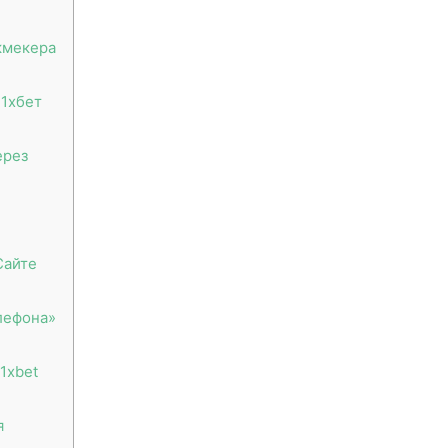
кмекера
 1хбет
ерез
Сайте
лефона»
1xbet
я