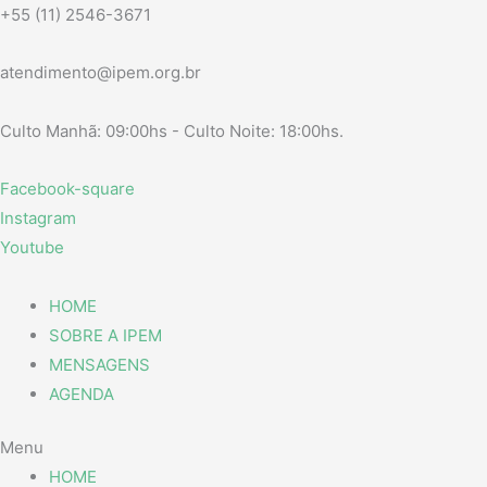
+55 (11) 2546-3671
atendimento@ipem.org.br
Culto Manhã: 09:00hs - Culto Noite: 18:00hs.
Facebook-square
Instagram
Youtube
HOME
SOBRE A IPEM
MENSAGENS
AGENDA
Menu
HOME