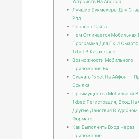
Устройств На Android
Лучшие Букмекеры Для Став
Рпл
Спонсор Сайта:
Чем Отличается Мобильная 
Программа Для Пк И Смартф
1xbet В Казахстане
Возможности Мобильного
Приложения Бк
Скачать 1xbet На Айфон — П
Ссылка
Преимущества Мобильной В
1xbet: Регистрация, Вход На
Другие Действия В Удобном
Формате
Как Выполнить Вход Через
Приложение