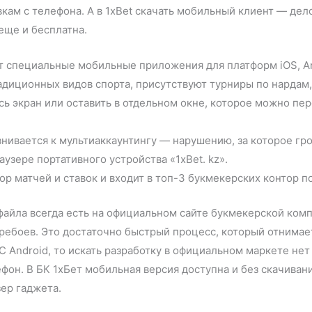
вкам с телефона. А в 1xBet скачать мобильный клиент — дел
еще и бесплатна.
 специальные мобильные приложения для платформ iOS, And
адиционных видов спорта, присутствуют турниры по нардам, 
сь экран или оставить в отдельном окне, которое можно пе
нивается к мультиаккаунтингу — нарушению, за которое гро
аузере портативного устройства «1xBet. kz».
р матчей и ставок и входит в топ-3 букмекерских контор п
 файла всегда есть на официальном сайте букмекерской ком
еребоев. Это достаточно быстрый процесс, который отнимае
ОС Android, то искать разработку в официальном маркете нет
ефон. В БК 1хБет мобильная версия доступна и без скачиван
ер гаджета.