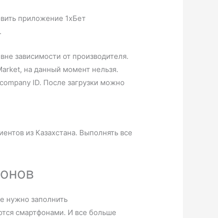
овить приложение 1хБет
.
 вне зависимости от производителя.
arket, на данный момент нельзя.
 company ID. После загрузки можно
иентов из Казахстана. Выполнять все
фонов
ее нужно заполнить
ются смартфонами. И все больше