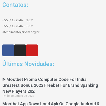
Contatos:
+55 (11) 2546 – 3671
+55 (11) 2546 – 0071
atendimento@ipem.org.br
Últimas Novidades:
ᐈ Mostbet Promo Computer Code For India
Greatest Bonus 2023 Freebet For Brand Spanking
New Players 202
19 de setembro de 2023
Mostbet App Down Load Apk On Google Android &