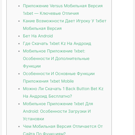
Приложение Versus Мобильная Версия
1xbet — Ключевые Отличия
Какие Возможности Дает Игроку У 1хбет
Мобильная Версия
Бет На Android
Где Скачать 1xbet Kz На Андроид
Мобильное Приложение 1xbet:
Особенности И Дополнительные
Функции
Особенности И Основные Функции
Приложения 1xbet Mobile
Можно Ли Скачать 1 Back Button Bet Kz
На Андроид Бесплатно?
Мобильное Приложение 1xbet Для
Android: Особенности Загрузки И
Установки
Чем Мобильная Версия Отличается От
Сайта По Функциям?