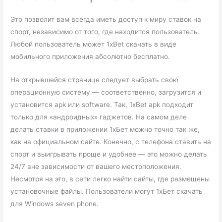
Это позволит вам всегда иметь доступ к миру ставок на
спорт, независимо от того, где находится пользователь.
Любой пользователь может 1xBet скачать в виде
мобильного приложения абсолютно бесплатно.
На открывшейся странице следует выбрать свою
операционную систему — соответственно, загрузится и
установится apk или software. Так, 1xBet apk подходит
только для «андроидных» гаджетов. На самом деле
делать ставки в приложении 1хБет можно точно так же,
как на официальном сайте. Конечно, с телефона ставить на
спорт и выигрывать проще и удобнее — это можно делать
24/7 вне зависимости от вашего местоположения.
Несмотря на это, в сети легко найти сайты, где размещены
установочные файлы. Пользователи могут 1хБет скачать
для Windows seven phone.