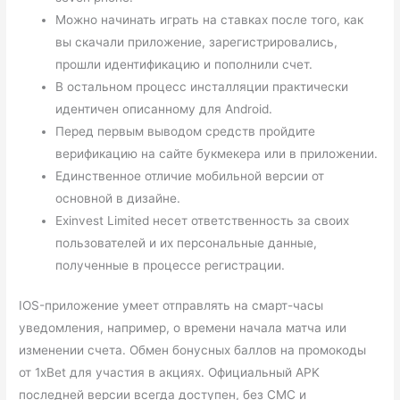
Можно начинать играть на ставках после того, как
вы скачали приложение, зарегистрировались,
прошли идентификацию и пополнили счет.
В остальном процесс инсталляции практически
идентичен описанному для Android.
Перед первым выводом средств пройдите
верификацию на сайте букмекера или в приложении.
Единственное отличие мобильной версии от
основной в дизайне.
Exinvest Limited несет ответственность за своих
пользователей и их персональные данные,
полученные в процессе регистрации.
IOS-приложение умеет отправлять на смарт-часы
уведомления, например, о времени начала матча или
изменении счета. Обмен бонусных баллов на промокоды
от 1xBet для участия в акциях. Официальный APK
последней версии всегда доступен, без СМС и