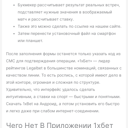
Букмекер рассчитывает результат реальных встреч,
подставляет нужные значения в воображаемый
матч и рассчитывает ставку.
Также это можно сделать по ссылке на нашем сайте.
Затем перенести установочный файл на смартфон
или планшет.
После заполнения формы останется только указать код из
СМС для подтверждения операции. «1хБет» — лидер
рейтингов Legalbet в большинстве номинаций, связанных с
качеством линии. То есть роспись, с которой имеют дело в
этой конторе, огромная и сложная по структуре.
Удивительно, что интерфейс удалось сделать
интуитивным, а ставки на спорт — быстрыми и понятными.
Скачать 1xBet на Андроид, а потом установить его быстро
и легко даже при слабом интернет-соединении.
Чего Нет В Приложении 1хбет