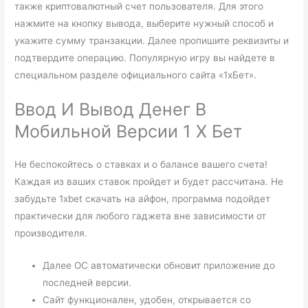
также криптовалютный счет пользователя. Для этого
нажмите на кнопку вывода, выберите нужный способ и
укажите сумму транзакции. Далее пропишите реквизиты и
подтвердите операцию. Популярную игру вы найдете в
специальном разделе официального сайта «1хБет».
Ввод И Вывод Денег В
Мобильной Версии 1 X Бет
Не беспокойтесь о ставках и о балансе вашего счета!
Каждая из ваших ставок пройдет и будет рассчитана. Не
забудьте 1xbet скачать на айфон, программа подойдет
практически для любого гаджета вне зависимости от
производителя.
Далее ОС автоматически обновит приложение до
последней версии.
Сайт функционален, удобен, открывается со