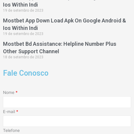
Ios Within Indi
19 de setembro de 2023
Mostbet App Down Load Apk On Google Android &
Ios Within Indi
19 de setembro de 2023
Mostbet Bd Assistance: Helpline Number Plus
Other Support Channel
18 de setembro de 2023
Fale Conosco
Nome
*
E-mail
*
Telefone