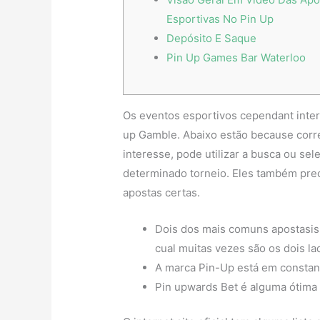
Esportivas No Pin Up
Dерósitо Е Sаquе
Pin Up Games Bar Waterloo
Os eventos esportivos cependant intere
up Gamble. Abaixo estão because corr
interesse, pode utilizar a busca ou se
determinado torneio. Eles também preci
apostas certas.
Dois dos mais comuns apostasis 
cual muitas vezes são os dois l
A marca Pin-Up está em constante
Pin upwards Bet é alguma ótima 