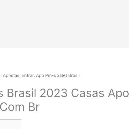
l Apostas, Entrar, App Pin-up Bet Brasil
s Brаsil 2023 Саsаs Ар
 Соm Br