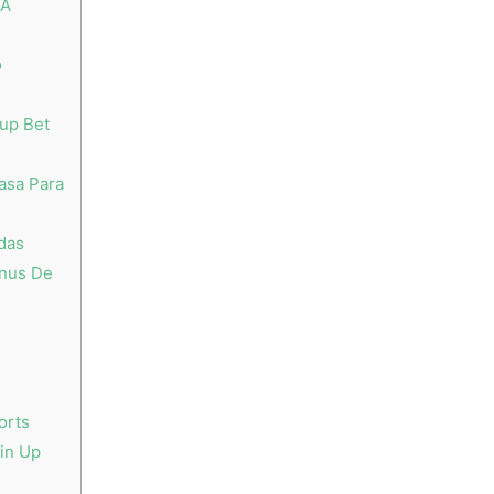
 A
o
-up Bet
asa Para
das
nus De
orts
in Up