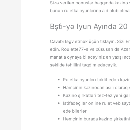
Sizə verilən bonuslar haqqında kazino ş
bunun ruletka oyunlarına aid olub olma
Bşti̇-yə Iyun Ayında 20
Cavabı ləğv etmək üçün tıklayın. Sizi
edin. Roulette77-ə və xüsusən də Azər
manatla oynaya biləcəyiniz ən yaxşı actua
şəkildə təhlilini təqdim edəcəyik.
Ruletka oyunları təklif edən kazi
Həmçinin kazinodan asılı olaraq sı
Kazino şirkətləri tez-tez yeni gəl
İstifadəçilər online rulet veb sa
edə bilərlər.
Həmçinin burada kazino şirkətini