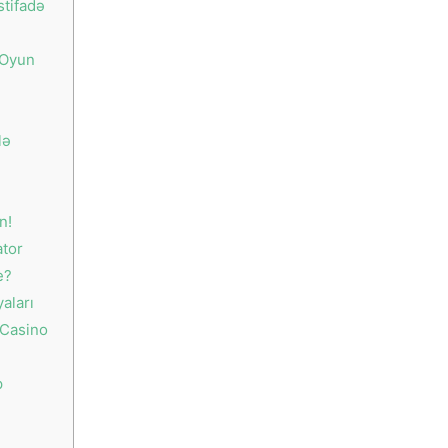
tifadə
 Oyun
lə
n!
ator
e?
aları
 Casino
p