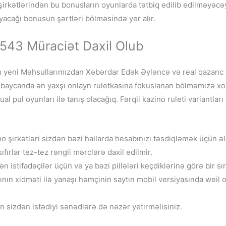
irkətlərindən bu bonusların oyunlarda tətbiq edilib edilməyəcəyi
yacağı bonusun şərtləri bölməsində yer alır.
 543 Müraciət Daxil Olub
 En yeni Məhsullarımızdan Xəbərdar Edək Əyləncə və real qazanc
baycanda ən yaxşı onlayn ruletkasına fokuslanan bölməmizə xoş 
l pul oyunları ilə tanış olacağıq. Fərqli kazino ruleti variantları
no şirkətləri sizdən bəzi hallarda hesabınızı təsdiqləmək üçün əl
fırlar tez-tez rəngli mərclərə daxil edilmir.
ən istifadəçilər üçün və ya bəzi pillələri keçdiklərinə görə bir sır
ytının xidməti ilə yanaşı həmçinin saytın mobil versiyasında wei
n sizdən istədiyi sənədlərə də nəzər yetirməlisiniz.