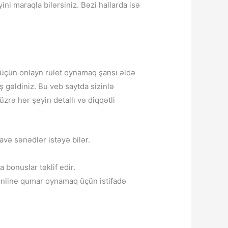
ni maraqla bilərsiniz. Bəzi hallarda isə
 üçün onlayn rulet oynamaq şansı əldə
gəldiniz. Bu veb saytda sizinlə
 üzrə hər şeyin detallı və diqqətli
avə sənədlər istəyə bilər.
a bonuslar təklif edir.
l online qumar oynamaq üçün istifadə