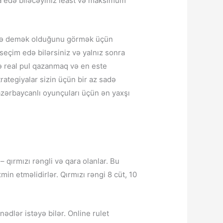
a edə biləcəyiniz least və maksimum
n nə demək olduğunu görmək üçün
 seçim edə bilərsiniz və yalnız sonra
zə real pul qazanmaq və en este
rategiyalar sizin üçün bir az sadə
ərbaycanlı oyunçuları üçün ən yaxşı
 – qırmızı rəngli və qara olanlar. Bu
in etməlidirlər. Qırmızı rəngi 8 cüt, 10
ədlər istəyə bilər. Online rulet