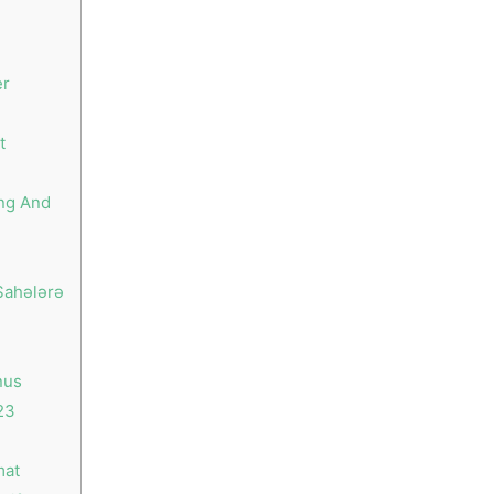
er
t
ing And
i
 Sahələrə
nus
23
mat