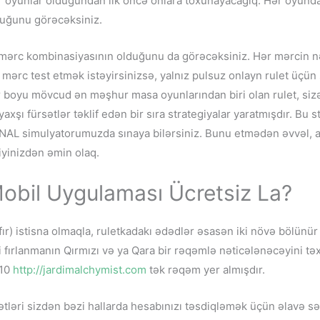
 oyunlar olduğundan ilk öncə onlara toxunayacağıq. Hər oyund
lduğunu görəcəksiniz.
ox mərc kombinasiyasının olduğunu da görəcəksiniz. Hər mərci
 mərc test etmək istəyirsinizsə, yalnız pulsuz onlayn rulet üçün
ər boyu mövcud ən məşhur masa oyunlarından biri olan rulet, si
ı fürsətlər təklif edən bir sıra strategiyalar yaratmışdır. Bu st
AL simulyatorumuzda sınaya bilərsiniz. Bunu etmədən əvvəl, az
diyinizdən əmin olaq.
Mobil Uygulaması Ücretsiz La?
sıfır) istisna olmaqla, ruletkadakı ədədlər əsasən iki növə bölünür
ırlanmanın Qırmızı və ya Qara bir rəqəmlə nəticələnəcəyini təxm
 10
http://jardimalchymist.com
tək rəqəm yer almışdır.
ətləri sizdən bəzi hallarda hesabınızı təsdiqləmək üçün əlavə sən