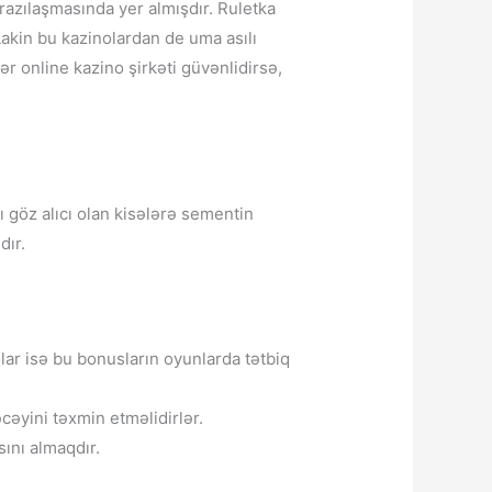
 razılaşmasında yer almışdır. Ruletka
Lakin bu kazinolardan de uma asılı
r online kazino şirkəti güvənlidirsə,
 göz alıcı olan kisələrə sementin
dır.
olar isə bu bonusların oyunlarda tətbiq
əyini təxmin etməlidirlər.
ını almaqdır.