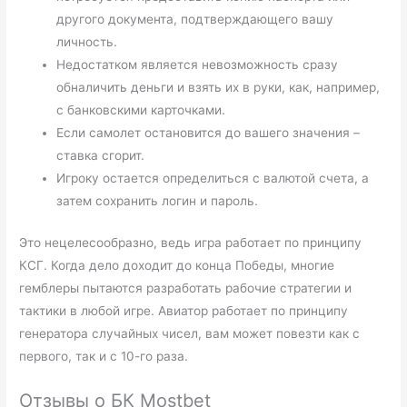
другого документа, подтверждающего вашу
личность.
Недостатком является невозможность сразу
обналичить деньги и взять их в руки, как, например,
с банковскими карточками.
Если самолет остановится до вашего значения –
ставка сгорит.
Игроку остается определиться с валютой счета, а
затем сохранить логин и пароль.
Это нецелесообразно, ведь игра работает по принципу
КСГ. Когда дело доходит до конца Победы, многие
гемблеры пытаются разработать рабочие стратегии и
тактики в любой игре. Авиатор работает по принципу
генератора случайных чисел, вам может повезти как с
первого, так и с 10-го раза.
Отзывы о БК Mostbet