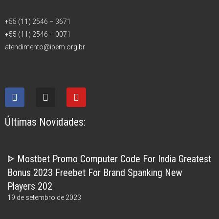
+55 (11) 2546 – 3671
+55 (11) 2546 – 0071
atendimento@ipem.org.br
Últimas Novidades:
ᐈ Mostbet Promo Computer Code For India Greatest
Bonus 2023 Freebet For Brand Spanking New
Players 202
19 de setembro de 2023