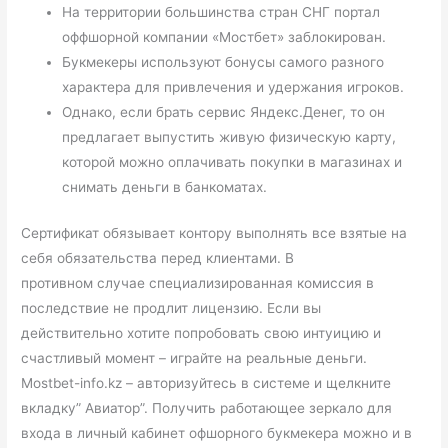
На территории большинства стран СНГ портал
оффшорной компании «Мостбет» заблокирован.
Букмекеры используют бонусы самого разного
характера для привлечения и удержания игроков.
Однако, если брать сервис Яндекс.Денег, то он
предлагает выпустить живую физическую карту,
которой можно оплачивать покупки в магазинах и
снимать деньги в банкоматах.
Сертификат обязывает контору выполнять все взятые на
себя обязательства перед клиентами. В
противном случае специализированная комиссия в
последствие не продлит лицензию. Если вы
действительно хотите попробовать свою интуицию и
счастливый момент – играйте на реальные деньги.
Mostbet-info.kz – авторизуйтесь в системе и щелкните
вкладку” Авиатор”. Получить работающее зеркало для
входа в личный кабинет офшорного букмекера можно и в