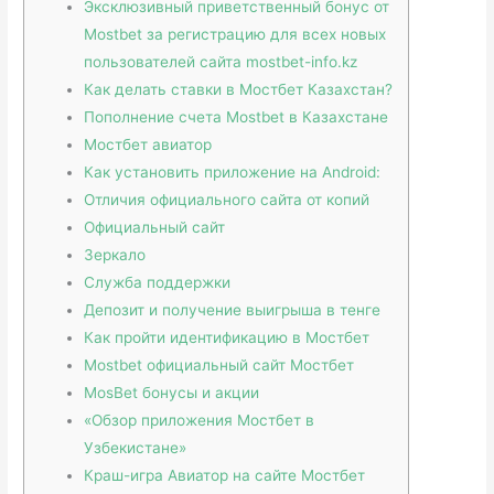
Эксклюзивный приветственный бонус от
Mostbet за регистрацию для всех новых
пользователей сайта mostbet-info.kz
Как делать ставки в Мостбет Казахстан?
Пополнение счета Mostbet в Казахстане
Мостбет авиатор
Как установить приложение на Android:
Отличия официального сайта от копий
Oфициальный сайт
Зеркало
Служба поддержки
Депозит и получение выигрыша в тенге
Как пройти идентификацию в Мостбет
Mostbet официальный сайт Мостбет
MosBet бонусы и акции
«Обзор приложения Мостбет в
Узбекистане»
Краш-игра Авиатор на сайте Мостбет