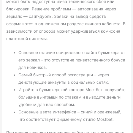
может быть недоступна из-за технического сбоя или
блокировки. Решение проблемы — авторизация через
зеркало — сайт-дубль. Заявки на вывод средств
оформляются в одноименном разделе личного кабинета. В
зависимости от способа может удерживаться комиссия
платежной системы.
Основное отличие официального сайта букмекера от
его зеркал – это отсутствие приветственного бонуса
для новичков.
Самый быстрый способ регистрации – через
действующие аккаунты в социальных сетях.
Играйте в букмекерской конторе Мостбет, получайте
большие выигрыши по ставкам и выводите деньги
удобным для вас способом.
Основные цвета интерфейса – синий и оранжевый,
что соответствует фирменному стилю Mostbet.
При использовании материалов сайта на других ресурсах