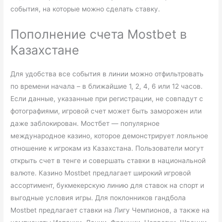
события, на которые можно сделать ставку.
Пополнение счета Mostbet в
Казахстане
Для удобства все события в линии можно отфильтровать
по времени начала – в ближайшие 1, 2, 4, 6 или 12 часов.
Если данные, указанные при регистрации, не совпадут с
фотографиями, игровой счет может быть заморожен или
даже заблокирован. Мостбет — популярное
международное казино, которое демонстрирует лояльное
отношение к игрокам из Казахстана. Пользователи могут
открыть счет в тенге и совершать ставки в национальной
валюте. Казино Mostbet предлагает широкий игровой
ассортимент, букмекерскую линию для ставок на спорт и
выгодные условия игры. Для поклонников гандбола
Mostbet предлагает ставки на Лигу Чемпионов, а также на