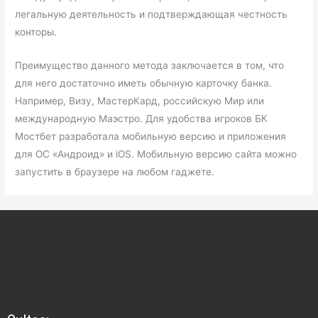
легальную деятельность и подтверждающая честность
конторы.
Преимущество данного метода заключается в том, что
для него достаточно иметь обычную карточку банка.
Например, Визу, МастерКард, российскую Мир или
международную Маэстро. Для удобства игроков БК
Мостбет разработала мобильную версию и приложения
для ОС «Андроид» и iOS. Мобильную версию сайта можно
запустить в браузере на любом гаджете.