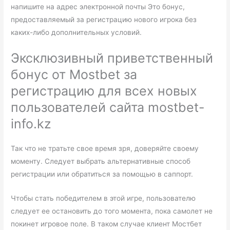
напишите на адрес электронной почты Это бонус,
предоставляемый за регистрацию нового игрока без
каких-либо дополнительных условий.
Эксклюзивный приветственный
бонус от Mostbet за
регистрацию для всех новых
пользователей сайта mostbet-
info.kz
Так что не тратьте свое время зря, доверяйте своему
моменту. Следует выбрать альтернативные способ
регистрации или обратиться за помощью в саппорт.
Чтобы стать победителем в этой игре, пользователю
следует ее остановить до того момента, пока самолет не
покинет игровое поле. В таком случае клиент Мостбет