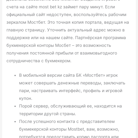
счета на сайте most bet kz займет пару минут. Если
официальный сайт недоступен, воспользуйтесь рабочим
зеркалом Мостбет. Это точная копия портала, ведущая на
главную страницу. Уточнить актуальный адрес можно в
поддержке или на нашем сайте. Партнёрская программа
букмекерской конторы Мосбет – это возможность
получения постоянной прибыли от взаимовыгодного
сотрудничества с букмекером.
В мобильной версии сайта БК «Мостбет» игрок
может совершать денежные переводы, заключать
пари, настраивать интерфейс, профиль и игровой
купон.
Порой сервер, обслуживающий ее, находится на
территории другой страны.
После успешного контакта с представителем
букмекерской конторы Mostbet, вам, возможно,
потребуется предоставить копию паспорта или