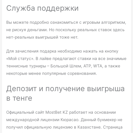
Служба поддержки
Вы можете подробно ознакомиться с игровым алгоритмом,
не рискуя деньгами. Но поскольку реальных ставок здесь
нет-реальных выигрышей тоже нет.
Для зачисления подарка необходимо нажать на кнопку
«Мой статус». В лайве предлагают ставки на все значимые
теннисные турниры – Большой Шлем, ATP, WTA, а также
некоторые менее популярные соревнования.
Депозит и получение выигрыша
в тенге
Официальный сайт MostBet KZ работает на основании
международной лицензии Кюрасао. Данный букмекер не
получил официальную лицензию в Казахстане. Страница