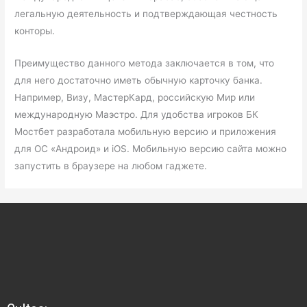
легальную деятельность и подтверждающая честность
конторы.
Преимущество данного метода заключается в том, что
для него достаточно иметь обычную карточку банка.
Например, Визу, МастерКард, российскую Мир или
международную Маэстро. Для удобства игроков БК
Мостбет разработала мобильную версию и приложения
для ОС «Андроид» и iOS. Мобильную версию сайта можно
запустить в браузере на любом гаджете.