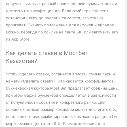
получит выигрыш, равный произведению суммы ставки и
достигнутого коэффициента. Если гемблер не успеет
остановить игру до падения самолета, его ставка
проиграет. Скачать приложение для айфонов и айпадов
можно, перейдя по ссылке на сайте БК, или загрузить его
из App Store.
Как делать ставки в Мостбет
Казахстан?
Чтобы сделать ставку, останется вписать сумму пари и
нажать «Сделать ставку». Что касается коэффициентов,
букмекерская контора Most Bet предлагает средние цены,
при этом маржа букмекера определяется в зависимости
от популярности события и конкретного рынка. Для
основных рынков размер комиссии может достигать 6 %,
но для некоторых комбинированных рынков в разделе Live
маржа может достигать 9 %. Размер комиссии для