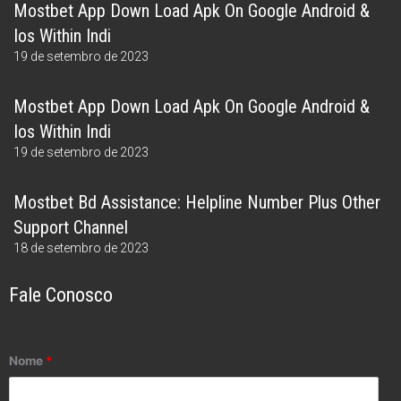
Mostbet App Down Load Apk On Google Android &
Ios Within Indi
19 de setembro de 2023
Mostbet App Down Load Apk On Google Android &
Ios Within Indi
19 de setembro de 2023
Mostbet Bd Assistance: Helpline Number Plus Other
Support Channel
18 de setembro de 2023
Fale Conosco
Nome
*