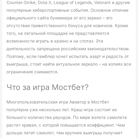
Counter-Strike, Dota II, League of Legends, Valorant и другие
популярные киберспортивные события. Основное отличие
официального сайта букмекера от его зеркал – это
отсутствие приветственного бонуса для новичков. Кроме
того, на легальной площадке не представляется
возможности играть в казино и на слотах. Эта
деятельность запрещена российским законодательством.
Поэтому, если гемблер хочет испытать азарт и радость от
выигрыша, стоит найти актуальное зеркало – на копиях все
ограничения снимаются.
Что за игра Мостбет?
Многопользовательская игра Авиатор в Мостбет
популярна уже несколько лет. Краш-игра состоит из
большого количества раундов. По мере взлета самолета
растет кривая, с которой повышается коэффициент. Чем
дольше летит самолет, тем крупнее выигрыш получает