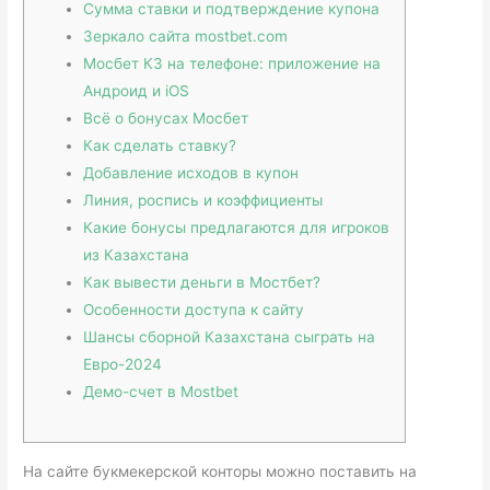
Сумма ставки и подтверждение купона
Зеркало сайта mostbet.com
Мосбет КЗ на телефоне: приложение на
Андроид и iOS
Всё о бонусах Мосбет
Как сделать ставку?
Добавление исходов в купон
Линия, роспись и коэффициенты
Какие бонусы предлагаются для игроков
из Казахстана
Как вывести деньги в Мостбет?
Особенности доступа к сайту
Шансы сборной Казахстана сыграть на
Евро-2024
Демо-счет в Mostbet
На сайте букмекерской конторы можно поставить на