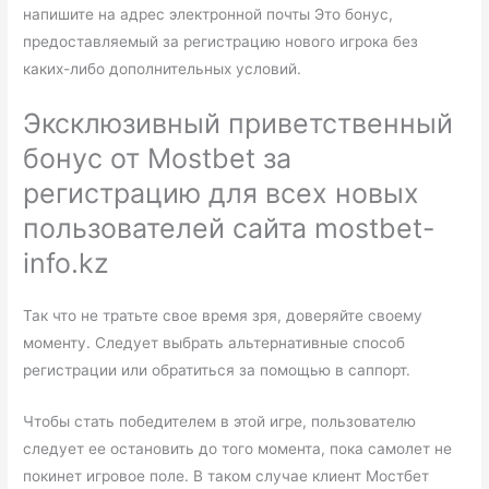
напишите на адрес электронной почты Это бонус,
предоставляемый за регистрацию нового игрока без
каких-либо дополнительных условий.
Эксклюзивный приветственный
бонус от Mostbet за
регистрацию для всех новых
пользователей сайта mostbet-
info.kz
Так что не тратьте свое время зря, доверяйте своему
моменту. Следует выбрать альтернативные способ
регистрации или обратиться за помощью в саппорт.
Чтобы стать победителем в этой игре, пользователю
следует ее остановить до того момента, пока самолет не
покинет игровое поле. В таком случае клиент Мостбет