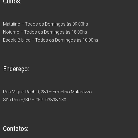
Cultos:
Matutino – Todos os Domingos às 09:00hs
Noturno – Todos os Domingos às 18:00hs
Escola Bíblica – Todos os Domingos às 10:00hs
Endereço:
Rua Miguel Rachid, 280 – Ermelino Matarazzo
São Paulo/SP – CEP: 03808-130
Contatos: