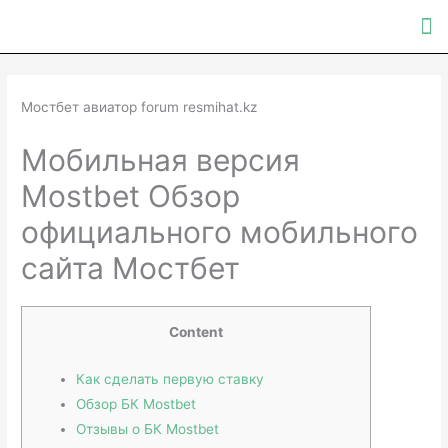
Мостбет авиатор forum resmihat.kz
Мобильная версия
Mostbet Обзор
официального мобильного
сайта Мостбет
Content
Как сделать первую ставку
Обзор БК Mostbet
Отзывы о БК Mostbet