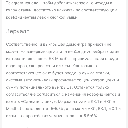
Telegram-канале. Чтобы добавить желаемые исходы в
купон ставки, достаточно кликнуть по соответствующим
коэффициентам левой кнопкой мыши.
Зеркало
Соответственно, и выигрышей демо-игра принести не
может. На завершающем этапе необходимо выбрать один
из трех типов ставок. БК Мостбет принимает пари в виде
ординаров, экспрессов и систем. Как только в
соответствующее окно будет введена сумма ставки,
система автоматически просчитает общий коэффициент и
сумму потенциального выигрыша. Останется только
согласиться/не согласиться с изменения коэффициентов и
нажать «Сделать ставку». Маржа на матчи КХЛ и НХЛ в
Mostbet составляет от 5-5.5%, а на матчи АХЛ, ВХЛ, МХЛ и
сильных европейских чемпионатов – от 5.5-6%.