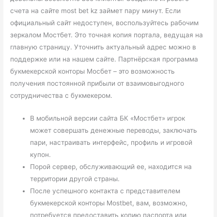
счета на сайте most bet kz займет пару минут. Если
официальный сайт недоступен, воспользуйтесь рабочим
зеркалом Мостбет. Это точная копия портала, ведущая на
главную страницу. Уточнить актуальный адрес можно в
поддержке или на нашем сайте. Партнёрская программа
букмекерской конторы Мосбет – это возможность
получения постоянной прибыли от взаимовыгодного
сотрудничества с букмекером.
В мобильной версии сайта БК «Мостбет» игрок
может совершать денежные переводы, заключать
пари, настраивать интерфейс, профиль и игровой
купон.
Порой сервер, обслуживающий ее, находится на
территории другой страны.
После успешного контакта с представителем
букмекерской конторы Mostbet, вам, возможно,
потребуется предоставить копию паспорта или