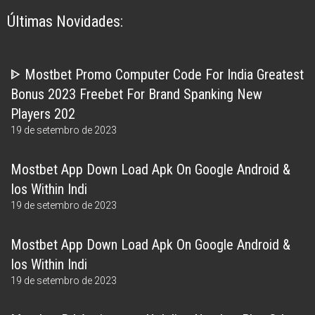
Últimas Novidades:
ᐈ Mostbet Promo Computer Code For India Greatest
Bonus 2023 Freebet For Brand Spanking New
Players 202
19 de setembro de 2023
Mostbet App Down Load Apk On Google Android &
Ios Within Indi
19 de setembro de 2023
Mostbet App Down Load Apk On Google Android &
Ios Within Indi
19 de setembro de 2023