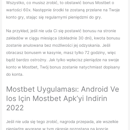
Wszystko, co musisz zrobić, to obstawić bonus Mostbet o
wartości 60x. Następnie środki te zostaną przelane na Twoje
konto gry, stając się regularnymi pieniędzmi do gry.
Na przykład, jeśli nie uda Ci się postawić bonusu na stronie
zakładów w ciągu miesiąca (dokładnie 30 dni), kwota bonusu
zostanie anulowana bez możliwości jej odzyskania. Jeśli
obracasz bonusem w kasynie, masz tylko 72 godziny, więc
bądź bardzo ostrożny. Jak tylko wpłacisz pieniądze na swoje
konto w Mostbet, Twój bonus zostanie natychmiast dopisany
do konta.
Mostbet Uygulaması: Android Ve
Ios Için Mostbet Apk’yi Indirin
2022
Jeśli nie uda się tego zrobić, nagroda przepada, ale wszelkie
pieniądze wygrane w tym okresie pozostaną na koncie