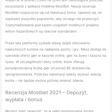
korzystania z aplikacji mobilnej MostBet. Nasza recenzja
MostBet rozpoczyna się od rejestracji konta. Upewnij się, że
zapisałeś wszystko poprawnie, aby niczego nie przeoczyć.
Zoptymalizowane pod kątem urządzeń mobilnych projekty
witryn hazardowych są obecnie standardem.
Przez lata platforma zyskała sławę dzięki oferowaniu
najwyższych kursów na najlepsze sporty i gry. Masz dostęp do
szerokiej oferty gier w kasynie online, gier na żywo i kasyna na
żywo. W szczególności sloty online, które oferują
ponadprzeciętną liczbę gier od ponad 80 dostawców
oprogramowania. Podczas rejestracji należy wybrać walutę
konta – nie będzie można później zmienić zdania.
Recenzja Mostbet 2021 – Depozyt,
wypłata i bonus
Możesz mieć pewność, że w pełni responsywna strona