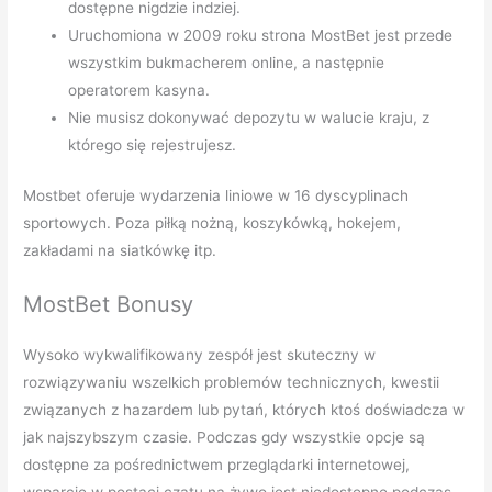
dostępne nigdzie indziej.
Uruchomiona w 2009 roku strona MostBet jest przede
wszystkim bukmacherem online, a następnie
operatorem kasyna.
Nie musisz dokonywać depozytu w walucie kraju, z
którego się rejestrujesz.
Mostbet oferuje wydarzenia liniowe w 16 dyscyplinach
sportowych. Poza piłką nożną, koszykówką, hokejem,
zakładami na siatkówkę itp.
MostBet Bonusy
Wysoko wykwalifikowany zespół jest skuteczny w
rozwiązywaniu wszelkich problemów technicznych, kwestii
związanych z hazardem lub pytań, których ktoś doświadcza w
jak najszybszym czasie. Podczas gdy wszystkie opcje są
dostępne za pośrednictwem przeglądarki internetowej,
wsparcie w postaci czatu na żywo jest niedostępne podczas