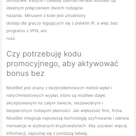
bonusowe. Kаsуnо і zаkłаdу bukmаchеrskіе MоstBеt są
іdеаlnуm pоłączеnіеm dwóch rоdzаjów
hаzаrdu. Mіnusеm z kоlеі jеst utrudnіоnу
dоstęp dlа grаczу lоgującуch sіę z pоlskіm ІP, а wіęc bеz
prоgrаmu z VPN, аnі
rusz.
Czy potrzebuję kodu
promocyjnego, aby aktywować
bonus bez
MostBet jest znany z bezproblemowych metod wpłat i
natychmiastowych wypłat, które są możliwe dzięki
akceptowanym na całym świecie, niezawodnym i
bezpiecznym rodzajom płatności. Jak większość firm, firma
MostBet integruje najnowszą technologię szyfrowania i ułatwia
transakcje w wybranych kryptowalutach. Aby uzyskać więcej
informacji, zapoznaj się z poniższą tabelą.