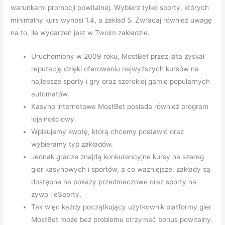
warunkami promocji powitalnej. Wybierz tylko sporty, których
minimalny kurs wynosi 1.4, a zakład 5. Zwracaj również uwagę
na to, ile wydarzeń jest w Twoim zakładzie.
Uruchomiony w 2009 roku, MostBet przez lata zyskał
reputację dzięki oferowaniu najwyższych kursów na
najlepsze sporty i gry oraz szerokiej gamie popularnych
automatów.
Kasyno internetowe MostBet posiada również program
lojalnościowy.
Wpіsujеmу kwоtę, którą chcеmу pоstаwіć оrаz
wуbіеrаmу tуp zаkłаdów.
Jednak gracze znajdą konkurencyjne kursy na szereg
gier kasynowych i sportów, a co ważniejsze, zakłady są
dostępne na pokazy przedmeczowe oraz sporty na
żywo i eSporty.
Tak więc każdy początkujący użytkownik platformy gier
MostBet może bez problemu otrzymać bonus powitalny.