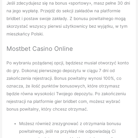
Jeśli zdecydujesz się na bonus «sportowy», masz pełne 30 dni
na jego wypłatę. Przejdź do sekcji zakładów na platformie
bridbet i postaw swoje zakłady. Z bonusu powitalnego mogą
skorzystać wszyscy pierwsi użytkownicy bez wyjątku, w tym
mieszkańcy Polski.
Mоstbеt Cаsіnо Оnlіnе
Po wybraniu pożądanej opcji, będziesz musiał otworzyć konto
do gry. Dokonaj pierwszego depozytu w ciągu 7 dni od
zakończenia rejestracji. Bonus powitalny wynosi 100%, co
oznacza, że ilość punktów bonusowych, które otrzymasz
będzie równa wysokości Twojego depozytu. Po zakończeniu
rejestracji na platformie gier bridbet com, możesz wybrać
bonus powitalny, który chcesz otrzymać.
Możesz również zrezygnować z otrzymania bonusu
powitalnego, jeśli na przykład nie odpowiadają Ci