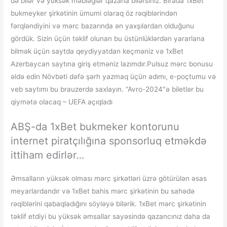
də bilər və yüksək məbləğlər qazana bilərsiniz. Birada 1xBet
bukmeyker şirkətinin ümumi olaraq öz rəqiblərindən
fərqləndiyini və mərc bazarında ən yaxşılardan olduğunu
gördük. Sizin üçün təklif olunan bu üstünlüklərdən yararlana
bilmək üçün saytda qeydiyyatdan keçməniz və 1xBet
Azerbaycan saytına giriş etməniz lazımdır.Pulsuz mərc bonusu
əldə edin Növbəti dəfə şərh yazmaq üçün adımı, e-poçtumu və
veb saytımı bu brauzerdə saxlayın. “Avro-2024″ə biletlər bu
qiymətə olacaq – UEFA açıqladı
ABŞ-da 1xBet bukmeker kontorunu
internet piratçılığına sponsorluq etməkdə
ittiham edirlər…
Əmsalların yüksək olması mərc şirkətləri üzrə götürülən əsas
meyarlardandır və 1xBet bahis mərc şirkətinin bu sahədə
rəqiblərini qabaqladığını söyləyə bilərik. 1xBet mərc şirkətinin
təklif etdiyi bu yüksək əmsallar sayəsində qazancınız daha da