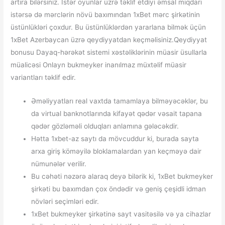
artıra bilərsiniz. İstər oyunlar üzrə təklif etdiyi əmsal miqdarı
istərsə də mərclərin növü baxımından 1xBet mərc şirkətinin
üstünlükləri çoxdur. Bu üstünlüklərdən yararlana bilmək üçün
1xBet Azerbaycan üzrə qeydiyyatdan keçməlisiniz.Qeydiyyat
bonusu Dayaq-hərəkət sistemi xəstəliklərinin müasir üsullarla
müalicəsi Onlayn bukmeyker inanılmaz müxtəlif müasir
variantları təklif edir.
Əməliyyatları real vaxtda tamamlaya bilməyəcəklər, bu
da virtual banknotlarında kifayət qədər vəsait tapana
qədər gözləməli olduqları anlamına gələcəkdir.
Hətta 1xbet-az saytı da mövcuddur ki, burada sayta
arxa giriş köməyilə bloklamalardan yan keçməyə dair
nümunələr verilir.
Bu cəhəti nəzərə alaraq deyə bilərik ki, 1xBet bukmeyker
şirkəti bu baxımdan çox öndədir və geniş çeşidli idman
növləri seçimləri edir.
1xBet bukmeyker şirkətinə sayt vasitəsilə və ya cihazlar