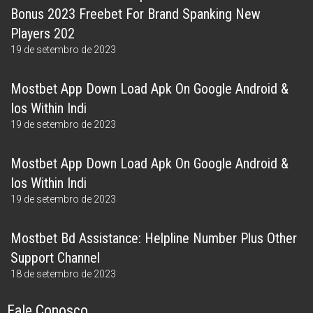
Bonus 2023 Freebet For Brand Spanking New
Players 202
19 de setembro de 2023
Mostbet App Down Load Apk On Google Android &
Ios Within Indi
19 de setembro de 2023
Mostbet App Down Load Apk On Google Android &
Ios Within Indi
19 de setembro de 2023
Mostbet Bd Assistance: Helpline Number Plus Other
Support Channel
18 de setembro de 2023
Fale Conosco