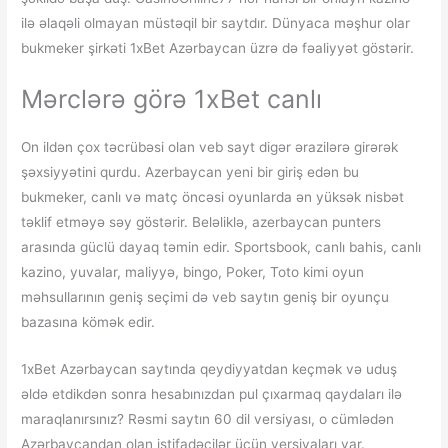
ilə əlaqəli olmayan müstəqil bir saytdır. Dünyaca məşhur olar
bukmeker şirkəti 1xBet Azərbaycan üzrə də fəaliyyət göstərir.
Mərclərə görə 1xBet canlı
On ildən çox təcrübəsi olan veb sayt digər ərazilərə girərək
şəxsiyyətini qurdu. Azerbaycan yeni bir giriş edən bu
bukmeker, canlı və matç öncəsi oyunlarda ən yüksək nisbət
təklif etməyə səy göstərir. Beləliklə, azerbaycan punters
arasında güclü dayaq təmin edir. Sportsbook, canlı bahis, canlı
kazino, yuvalar, maliyyə, bingo, Poker, Toto kimi oyun
məhsullarının geniş seçimi də veb saytın geniş bir oyunçu
bazasına kömək edir.
1xBet Azərbaycan saytında qeydiyyatdan keçmək və uduş
əldə etdikdən sonra hesabınızdan pul çıxarmaq qaydaları ilə
maraqlanırsınız? Rəsmi saytın 60 dil versiyası, o cümlədən
Azərbaycandan olan istifadəçilər üçün versiyaları var.