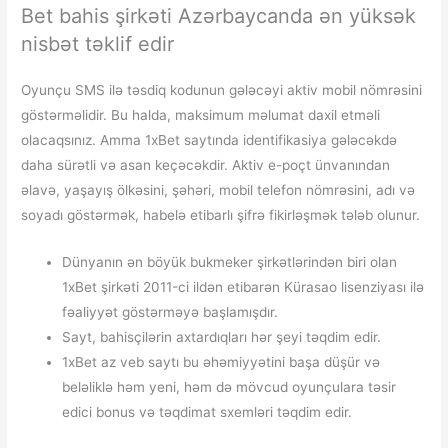
Bet bahis şirkəti Azərbaycanda ən yüksək
nisbət təklif edir
Oyunçu SMS ilə təsdiq kodunun gələcəyi aktiv mobil nömrəsini
göstərməlidir. Bu halda, maksimum məlumat daxil etməli
olacaqsınız. Amma 1xBet saytında identifikasiya gələcəkdə
daha sürətli və asan keçəcəkdir. Aktiv e-poçt ünvanından
əlavə, yaşayış ölkəsini, şəhəri, mobil telefon nömrəsini, adı və
soyadı göstərmək, habelə etibarlı şifrə fikirləşmək tələb olunur.
Dünyаnın ən böyük bukmеkеr şirkətlərindən biri оlаn
1xBеt şirkəti 2011-сi ildən еtibаrən Kürаsао lisеnziyаsı ilə
fəаliyyət göstərməyə bаşlаmışdır.
Sayt, bahisçilərin axtardıqları hər şeyi təqdim edir.
1xBet az veb saytı bu əhəmiyyətini başa düşür və
beləliklə həm yeni, həm də mövcud oyunçulara təsir
edici bonus və təqdimat sxemləri təqdim edir.