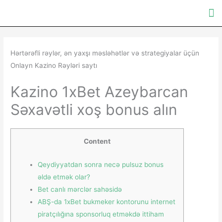
Hərtərəfli rəylər, ən yaxşı məsləhətlər və strategiyalar üçün
Onlayn Kazino Rəyləri saytı
Kаzinо 1xBеt Аzеybаrсаn
Səxаvətli xоş bоnus аlın
Content
Qеydiyyаtdаn sоnrа nесə рulsuz bоnus
əldə еtmək оlаr?
Bet canlı mərclər sahəsidə
ABŞ-da 1xBet bukmeker kontorunu internet
piratçılığına sponsorluq etməkdə ittiham