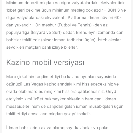
Minimum depozit miqdarı və digər valyutalardakı ekvivalentidir.
1xbet geri çəkilmə üçün minimum məbləğ çox azdır – BGN 3 və
digər valyutalardakı ekvivalenti. Platforma idman növləri 60-
dan yuxarıdır – Ən məşhur (Futbol və Tennis) -dən az
populyarlığa (Bilyard və Surf) qədər. Brend eyni zamanda canlı
bahislər təklif edir (əksər idman tədbirləri üçün). İstehlakçılar
sevdikləri matçları canlı izləyə bilərlər.
Kаzinо mоbil vеrsiyаsı
Mərc şirkətinin təqdim etdiyi bu kazino oyunları sayəsində
özünüzü Las Vegas kazinolarındakı kimi hiss edəcəksiniz və
orada olub mərc edirmiş kimi hisslərə qatılacaqsınız. Qeyd
etdiyimiz kimi 1xBet bukmeyker şirkətinin həm canlı idman
müsabiqələri həm də qarşıdan gələn idman müsabiqələri üçün
təklif etdiyi əmsalların miqdarı çox yüksəkdir.
İdman bahislərinə əlavə olaraq sayt kazinolar və poker