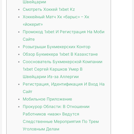
Швейцарии
Смотреть Хоккей 1xbet Kz
Хоккейный Матч Хк «барыс» – Хк
«йокерит»
Промокод 1xbet И Регистрация На Моби
Сайте
Розыгрыши Букмекерских Контор
Обзор Букмекера 1xbet В Казахстане
Сооснователь Букмекерской Компании
1хbet Сергей Каршков Умер В
Швейцарии Из-за Аллергии
Регистрация, Идентификация И Вход На
Сайт
Мобильное Приложение
Прокурор Области: В Отношении
Работников «маэк» Ведутся
Следственные Мероприятия По Трем
Уголовным Делам