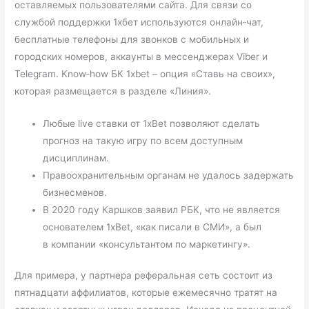
оставляемых пользователями сайта. Для связи со
службой поддержки 1хбет используются онлайн‑чат,
бесплатные телефоны для звонков с мобильных и
городских номеров, аккаунты в мессенджерах Viber и
Telegram. Know‑how БК 1xbet – опция «Ставь на своих»,
которая размещается в разделе «Линия».
Любые live ставки от 1xBet позволяют сделать
прогноз на такую игру по всем доступным
дисциплинам.
Правоохранительным органам не удалось задержать
бизнесменов.
В 2020 году Каршков заявил РБК, что не является
основателем 1xBet, «как писали в СМИ», а был
в компании «консультантом по маркетингу».
Для примера, у партнера реферальная сеть состоит из
пятнадцати аффилиатов, которые ежемесячно тратят на