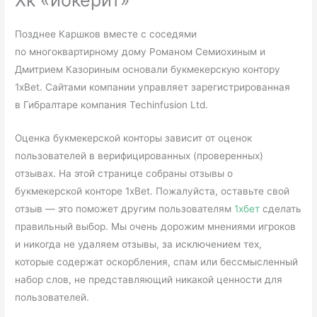
Позднее Каршков вместе с соседями
по многоквартирному дому Романом Семиохиным и
Дмитрием Казориным основали букмекерскую контору
1xBet. Сайтами компании управляет зарегистрированная
в Гибралтаре компания Techinfusion Ltd.
Оценка букмекерской конторы зависит от оценок
пользователей в верифицированных (проверенных)
отзывах. На этой странице собраны отзывы о
букмекерской конторе 1xBet. Пожалуйста, оставьте свой
отзыв — это поможет другим пользователям
1хбет
сделать
правильный выбор. Мы очень дорожим мнениями игроков
и никогда не удаляем отзывы, за исключением тех,
которые содержат оскорбления, спам или бессмысленный
набор слов, не представляющий никакой ценности для
пользователей.