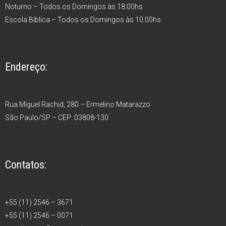
Noturno – Todos os Domingos às 18:00hs
Escola Bíblica – Todos os Domingos às 10:00hs
Endereço:
Rua Miguel Rachid, 280 – Ermelino Matarazzo
São Paulo/SP – CEP: 03808-130
Contatos:
+55 (11) 2546 – 3671
+55 (11) 2546 – 0071