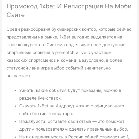
Промокод 1xbet И Регистрация На Моби
Сайте
Среди разнообразия букмекерских контор, которые сейчас
представлены на рынке, 1xBet выгодно выделяется на
фоне конкурентов. Система подтягивает все доступные
спортивные события в prematch и live с участием
казахских спортсменов и команд. Безусловно, в более
статусной лайв‑игре выбор событий значительно
возрастает.
Узнать, какие события будут показаны, можно в
разделе live‑ставок.
Скачать 1xBet на Андроид можно с официального
сайта беттинг-оператора.
Пожалуйста, оставьте свой отзыв — это поможет
другим пользователям сделать правильный выбор.
На их недвижимость в России общей стоимостью 1,