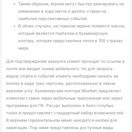
Таким образом, игроки могут быстро реагировать на
изменения в ходе матча и делать ставки на
наиболее перспективные события.
В обоих случаях, на главном экране появится значок,
который является порталом в букмекерскую
контору, которая представлена почти в 100 странах
мира.
Для подтверждения аккаунта клиент проходит по ссылке в
почте или вводит номер мобильного. Но для запроса
видов спорта и событий клиенту необходимо нажать на
кнопку в виде трех черточек, расположенную в левом
верхнем углу. Букмекерская контора Mostbet предлагает
клиентам ставки через мобильные приложения или через
программы для ПК. Ресурс выполнен в бело-голубых
тонах и предоставляет стандартный набор возможностей.
В верхнем горизонтальном меню находятся кнопки для
навигации. Под ними представлены доступные виды