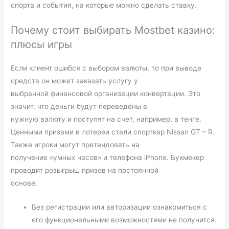
спорта и события, на которые можно сделать ставку.
Почему стоит выбирать Mostbet казино:
плюсы игры
Если клиент ошибся с выбором валюты, то при выводе
средств он может заказать услугу у
выбранной финансовой организации конвертации. Это
значит, что деньги будут переведены в
нужную валюту и поступят на счет, например, в тенге.
Ценными призами в лотереи стали спорткар Nissan GT – R.
Также игроки могут претендовать на
получение «умных часов» и телефона iPhone. Букмекер
проводит розыгрыш призов на постоянной
основе.
Без регистрации или авторизации ознакомиться с
его функциональными возможностями не получится.