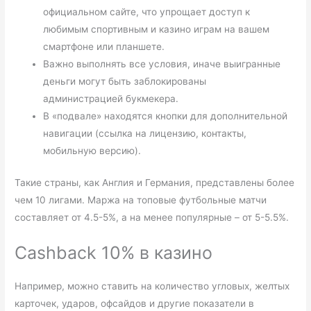
официальном сайте, что упрощает доступ к
любимым спортивным и казино играм на вашем
смартфоне или планшете.
Важно выполнять все условия, иначе выигранные
деньги могут быть заблокированы
администрацией букмекера.
В «подвале» находятся кнопки для дополнительной
навигации (ссылка на лицензию, контакты,
мобильную версию).
Такие страны, как Англия и Германия, представлены более
чем 10 лигами. Маржа на топовые футбольные матчи
составляет от 4.5-5%, а на менее популярные – от 5-5.5%.
Cashback 10% в казино
Например, можно ставить на количество угловых, желтых
карточек, ударов, офсайдов и другие показатели в