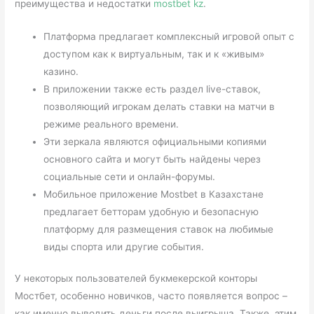
преимущества и недостатки
mostbet kz
.
Платформа предлагает комплексный игровой опыт с
доступом как к виртуальным, так и к «живым»
казино.
В приложении также есть раздел live-ставок,
позволяющий игрокам делать ставки на матчи в
режиме реального времени.
Эти зеркала являются официальными копиями
основного сайта и могут быть найдены через
социальные сети и онлайн-форумы.
Мобильное приложение Mostbet в Казахстане
предлагает бетторам удобную и безопасную
платформу для размещения ставок на любимые
виды спорта или другие события.
У некоторых пользователей букмекерской конторы
Мостбет, особенно новичков, часто появляется вопрос –
как именно выводить деньги после выигрыша. Также, этим