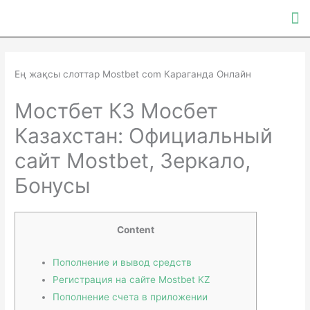
Ең жақсы слоттар Mostbet com Караганда Онлайн
Мостбет КЗ Мосбет
Казахстан: Официальный
сайт Mostbet, Зеркало,
Бонусы
Content
Пополнение и вывод средств
Регистрация на сайте Mostbet KZ
Пополнение счета в приложении