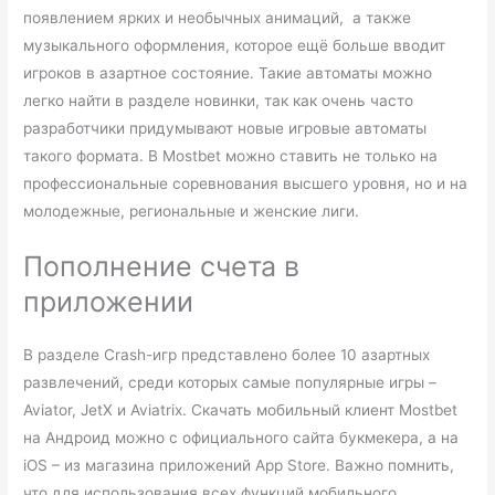
появлением ярких и необычных анимаций, а также
музыкального оформления, которое ещё больше вводит
игроков в азартное состояние. Такие автоматы можно
легко найти в разделе новинки, так как очень часто
разработчики придумывают новые игровые автоматы
такого формата. В Mostbet можно ставить не только на
профессиональные соревнования высшего уровня, но и на
молодежные, региональные и женские лиги.
Пополнение счета в
приложении
В разделе Crash-игр представлено более 10 азартных
развлечений, среди которых самые популярные игры –
Aviator, JetX и Aviatrix. Скачать мобильный клиент Mostbet
на Андроид можно с официального сайта букмекера, а на
iOS – из магазина приложений App Store. Важно помнить,
что для использования всех функций мобильного