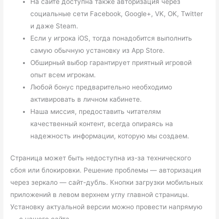
На сайте доступна также авторизация через
социальные сети Facebook, Google+, VK, OK, Twitter
и даже Steam.
Если у игрока iOS, тогда понадобится выполнить
самую обычную установку из App Store.
Обширный выбор гарантирует приятный игровой
опыт всем игрокам.
Любой бонус предварительно необходимо
активировать в личном кабинете.
Наша миссия, предоставить читателям
качественный контент, всегда опираясь на
надежность информации, которую мы создаем.
Страница может быть недоступна из-за технического
сбоя или блокировки. Решение проблемы — авторизация
через зеркало — сайт-дубль. Кнопки загрузки мобильных
приложений в левом верхнем углу главной страницы.
Установку актуальной версии можно провести напрямую