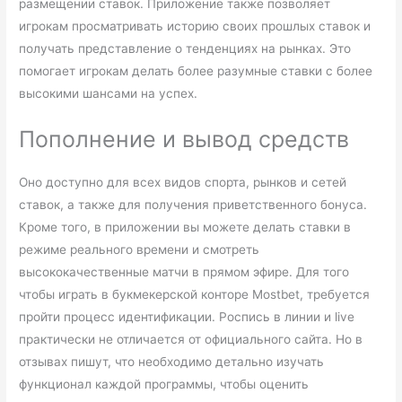
размещении ставок. Приложение также позволяет
игрокам просматривать историю своих прошлых ставок и
получать представление о тенденциях на рынках. Это
помогает игрокам делать более разумные ставки с более
высокими шансами на успех.
Пополнение и вывод средств
Оно доступно для всех видов спорта, рынков и сетей
ставок, а также для получения приветственного бонуса.
Кроме того, в приложении вы можете делать ставки в
режиме реального времени и смотреть
высококачественные матчи в прямом эфире. Для того
чтобы играть в букмекерской конторе Mostbet, требуется
пройти процесс идентификации. Роспись в линии и live
практически не отличается от официального сайта. Но в
отзывах пишут, что необходимо детально изучать
функционал каждой программы, чтобы оценить