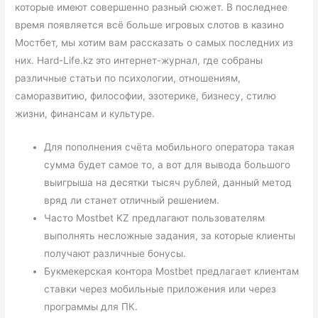
которые имеют совершенно разный сюжет. В последнее
время появляется всё больше игровых слотов в казино
Мостбет, мы хотим вам рассказать о самых последних из
них. Hard-Life.kz это интернет-журнал, где собраны
различные статьи по психологии, отношениям,
саморазвитию, философии, эзотерике, бизнесу, стилю
жизни, финансам и культуре.
Для пополнения счёта мобильного оператора такая
сумма будет самое то, а вот для вывода большого
выигрыша на десятки тысяч рублей, данный метод
вряд ли станет отличный решением.
Часто Mostbet KZ предлагают пользователям
выполнять несложные задания, за которые клиенты
получают различные бонусы.
Букмекерская контора Mostbet предлагает клиентам
ставки через мобильные приложения или через
программы для ПК.