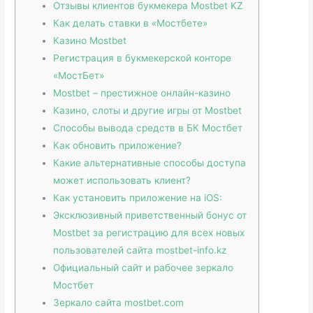
Отзывы клиентов букмекера Mostbet KZ
Как делать ставки в «Мостбете»
Казино Mostbet
Регистрация в букмекерской конторе
«МостБет»
Mostbet – престижное онлайн-казино
Казино, слоты и другие игры от Mostbet
Способы вывода средств в БК Мостбет
Как обновить приложение?
Какие альтернативные способы доступа
может использовать клиент?
Как установить приложение на iOS:
Эксклюзивный приветственный бонус от
Mostbet за регистрацию для всех новых
пользователей сайта mostbet-info.kz
Официальный сайт и рабочее зеркало
Мостбет
Зеркало сайта mostbet.com