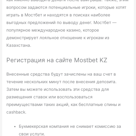
вопросом задаются потенциальные игроки, которые хотят
играть в Мостбет и находятся в поисках наиболее
выгодных предложений по выводу денег. Мостбет —
популярное международное казино, которое
демонстрирует лояльное отношение к игрокам из
Казахстана.
Регистрация на сайте Mostbet KZ
Внесенные средства будут зачислены на ваш счет в
течение нескольких минут после внесения депозита.
Затем вы можете использовать эти средства для
размещения ставок или воспользоваться
преимуществами таких акций, как бесплатные спины и
cashback.
Букмекерская компания не снимает комиссию за
свои услуги.