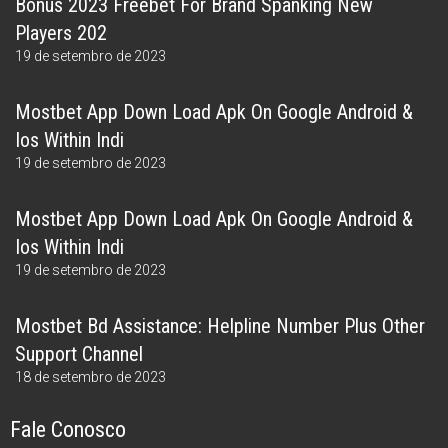
Bonus 2023 Freebet For Brand Spanking New
Players 202
19 de setembro de 2023
Mostbet App Down Load Apk On Google Android &
Ios Within Indi
19 de setembro de 2023
Mostbet App Down Load Apk On Google Android &
Ios Within Indi
19 de setembro de 2023
Mostbet Bd Assistance: Helpline Number Plus Other
Support Channel
18 de setembro de 2023
Fale Conosco