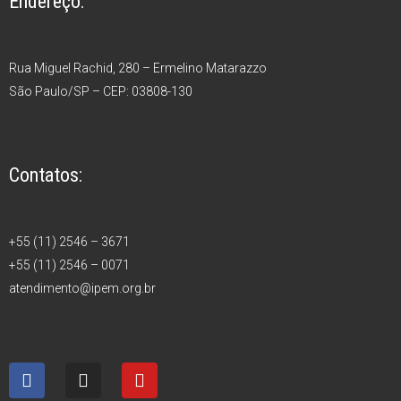
Endereço:
Rua Miguel Rachid, 280 – Ermelino Matarazzo
São Paulo/SP – CEP: 03808-130
Contatos:
+55 (11) 2546 – 3671
+55 (11) 2546 – 0071
atendimento@ipem.org.br