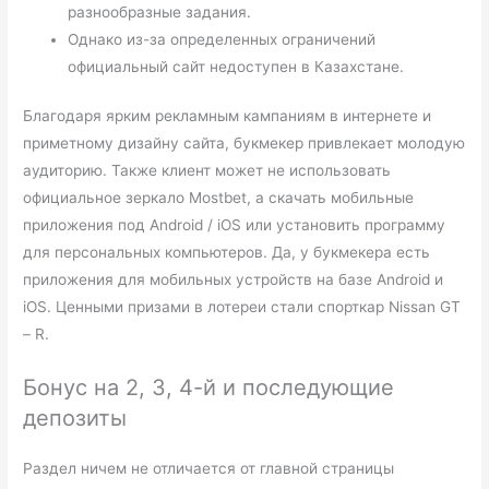
разнообразные задания.
Однако из-за определенных ограничений
официальный сайт недоступен в Казахстане.
Благодаря ярким рекламным кампаниям в интернете и
приметному дизайну сайта, букмекер привлекает молодую
аудиторию. Также клиент может не использовать
официальное зеркало Mostbet, а скачать мобильные
приложения под Android / iOS или установить программу
для персональных компьютеров. Да, у букмекера есть
приложения для мобильных устройств на базе Android и
iOS. Ценными призами в лотереи стали спорткар Nissan GT
– R.
Бонус на 2, 3, 4-й и последующие
депозиты
Раздел ничем не отличается от главной страницы