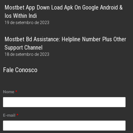
Mostbet App Down Load Apk On Google Android &
Ios Within Indi
19 de setembro de 2023
Mostbet Bd Assistance: Helpline Number Plus Other
Support Channel
18 de setembro de 2023
Fale Conosco
Nome
*
E-mail
*