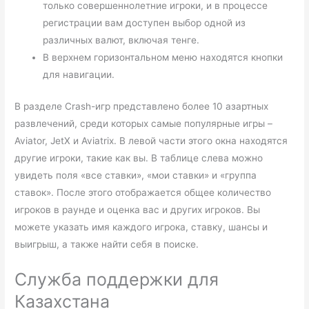
только совершеннолетние игроки, и в процессе
регистрации вам доступен выбор одной из
различных валют, включая тенге.
В верхнем горизонтальном меню находятся кнопки
для навигации.
В разделе Crash-игр представлено более 10 азартных
развлечений, среди которых самые популярные игры –
Aviator, JetX и Aviatrix. В левой части этого окна находятся
другие игроки, такие как вы. В таблице слева можно
увидеть поля «все ставки», «мои ставки» и «группа
ставок». После этого отображается общее количество
игроков в раунде и оценка вас и других игроков. Вы
можете указать имя каждого игрока, ставку, шансы и
выигрыш, а также найти себя в поиске.
Служба поддержки для
Казахстана