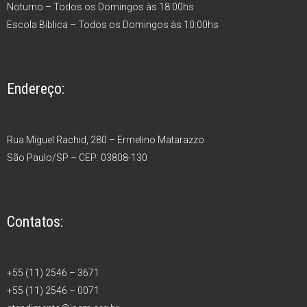
Noturno – Todos os Domingos às 18:00hs
Escola Bíblica – Todos os Domingos às 10:00hs
Endereço:
Rua Miguel Rachid, 280 – Ermelino Matarazzo
São Paulo/SP – CEP: 03808-130
Contatos:
+55 (11) 2546 – 3671
+55 (11) 2546 – 0071