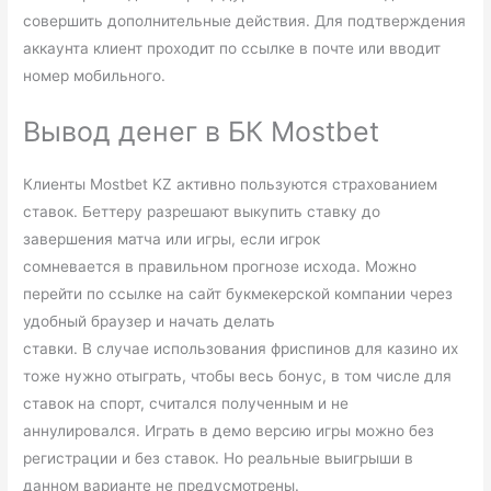
совершить дополнительные действия. Для подтверждения
аккаунта клиент проходит по ссылке в почте или вводит
номер мобильного.
Вывод денег в БК Mostbet
Клиенты Mostbet KZ активно пользуются страхованием
ставок. Беттеру разрешают выкупить ставку до
завершения матча или игры, если игрок
сомневается в правильном прогнозе исхода. Можно
перейти по ссылке на сайт букмекерской компании через
удобный браузер и начать делать
ставки. В случае использования фриспинов для казино их
тоже нужно отыграть, чтобы весь бонус, в том числе для
ставок на спорт, считался полученным и не
аннулировался. Играть в демо версию игры можно без
регистрации и без ставок. Но реальные выигрыши в
данном варианте не предусмотрены.