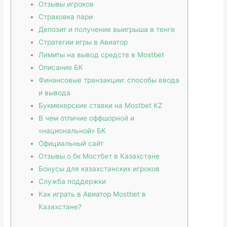
Отзывы игроков
Страховка пари
Депозит и получение выигрыша в тенге
Стратегии игры в Авиатор
Лимиты на вывод средств в Mostbet
Описание БК
Финансовые транзакции: способы ввода
и вывода
Букмекерские ставки на Mostbet KZ
В чем отличие оффшорной и
«национальной» БК
Oфициальный сайт
Отзывы о бк Мостбет в Казахстане
Бонусы для казахстанских игроков
Служба поддержки
Как играть в Авиатор Mostbet в
Казахстане?