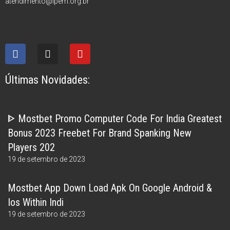
atendimento@ipem.org.br
Últimas Novidades:
ᐈ Mostbet Promo Computer Code For India Greatest
Bonus 2023 Freebet For Brand Spanking New
Players 202
19 de setembro de 2023
Mostbet App Down Load Apk On Google Android &
Ios Within Indi
19 de setembro de 2023