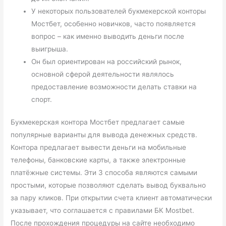
У некоторых пользователей букмекерской конторы
Мостбет, особенно новичков, часто появляется
вопрос – как именно выводить деньги после
выигрыша.
Он был ориентирован на российский рынок,
основной сферой деятельности являлось
предоставление возможности делать ставки на
спорт.
Букмекерская контора Мостбет предлагает самые
популярные варианты для вывода денежных средств.
Контора предлагает вывести деньги на мобильные
телефоны, банковские карты, а также электронные
платёжные системы. Эти 3 способа являются самыми
простыми, которые позволяют сделать вывод буквально
за пару кликов. При открытии счета клиент автоматически
указывает, что соглашается с правилами БК Mostbet.
После прохождения процедуры на сайте необходимо