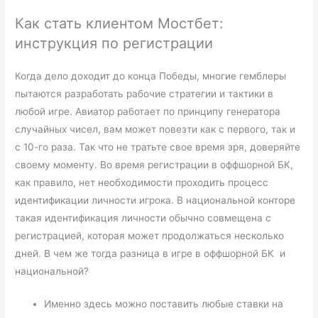
Как стать клиентом Мостбет:
инструкция по регистрации
Когда дело доходит до конца Победы, многие гемблеры
пытаются разработать рабочие стратегии и тактики в
любой игре. Авиатор работает по принципу генератора
случайных чисел, вам может повезти как с первого, так и
с 10-го раза. Так что не тратьте свое время зря, доверяйте
своему моменту. Во время регистрации в оффшорной БК,
как правило, нет необходимости проходить процесс
идентификации личности игрока. В национальной конторе
такая идентификация личности обычно совмещена с
регистрацией, которая может продолжаться несколько
дней. В чем же тогда разница в игре в оффшорной БК и
национальной?
Именно здесь можно поставить любые ставки на