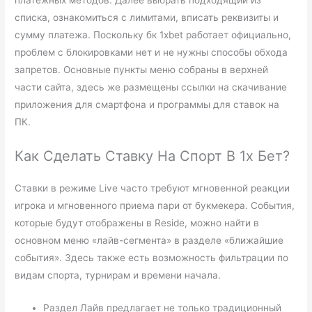
списка, ознакомиться с лимитами, вписать реквизиты и
сумму платежа. Поскольку бк 1xbet работает официально,
проблем с блокировками нет и не нужны способы обхода
запретов. Основные пункты меню собраны в верхней
части сайта, здесь же размещены ссылки на скачивание
приложения для смартфона и программы для ставок на
ПК.
Как Сделать Ставку На Спорт В 1х Бет?
Ставки в режиме Live часто требуют мгновенной реакции
игрока и мгновенного приема пари от букмекера. События,
которые будут отображены в Reside, можно найти в
основном меню «лайв-сегмента» в разделе «ближайшие
события». Здесь также есть возможность фильтрации по
видам спорта, турнирам и времени начала.
Раздел Лайв предлагает не только традиционный