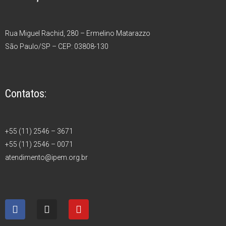
Rua Miguel Rachid, 280 – Ermelino Matarazzo
São Paulo/SP – CEP: 03808-130
Contatos:
+55 (11) 2546 – 3671
+55 (11) 2546 – 0071
atendimento@ipem.org.br