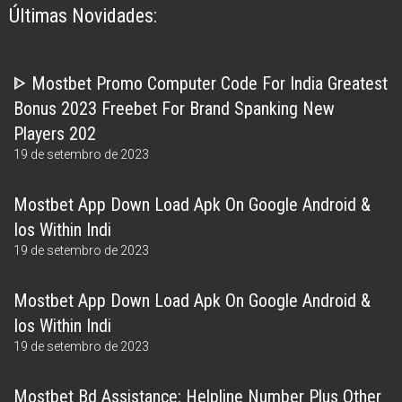
Últimas Novidades:
ᐈ Mostbet Promo Computer Code For India Greatest
Bonus 2023 Freebet For Brand Spanking New
Players 202
19 de setembro de 2023
Mostbet App Down Load Apk On Google Android &
Ios Within Indi
19 de setembro de 2023
Mostbet App Down Load Apk On Google Android &
Ios Within Indi
19 de setembro de 2023
Mostbet Bd Assistance: Helpline Number Plus Other