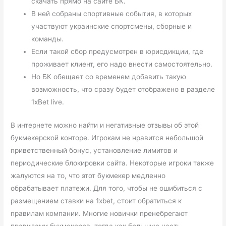
скачать прямо на сайте БК.
В ней собраны спортивные события, в которых
участвуют украинские спортсмены, сборные и
команды.
Если такой сбор предусмотрен в юрисдикции, где
проживает клиент, его надо внести самостоятельно.
Но БК обещает со временем добавить такую
возможность, что сразу будет отображено в разделе
1xBet live.
В интернете можно найти и негативные отзывы об этой
букмекерской конторе. Игрокам не нравится небольшой
приветственный бонус, установление лимитов и
периодические блокировки сайта. Некоторые игроки также
жалуются на то, что этот букмекер медленно
обрабатывает платежи. Для того, чтобы не ошибиться с
размещением ставки на 1xbet, стоит обратиться к
правилам компании. Многие новички пренебрегают
правилами букмекеров, тогда как большую часть