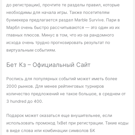
до регистрации), прочтите те разделы правил, которые
необходимы для начала игры. Также посетителям
букмекера предлагается раздел Marble Survive. Пари в
Марбл очень быстро рассчитываются — это один из их
главных плюсов. Минус в том, что из-за рандомного
исхода очень трудно прогнозировать результат по
виртуальным событиям.
Бет Кз – Официальный Сайт
Роспись для популярных событий может иметь более
2000 рынков. Для менее рейтинговых турниров
количество предложений не такое большое, в среднем от
3 hundred до 400.
Подарок может оказаться еще внушительнее, если
использовать промокод 1xBet при регистрации. Такие коды
в виде слова или комбинации символов БК