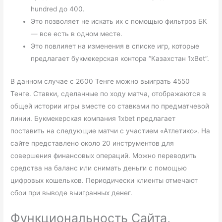
hundred до 400.
Это позволяет не искать их с помощью фильтров БК
— все есть в одном месте.
Это повлияет на изменения в списке игр, которые
предлагает букмекерская контора “Казахстан 1xBet”.
В данном случае с 2600 Тенге можно выиграть 4550
Тенге. Ставки, сделанные по ходу матча, отображаются в
общей истории игры вместе со ставками по предматчевой
линии. Букмекерская компания 1xbet предлагает
поставить на следующие матчи с участием «Атлетико». На
сайте представлено около 20 инструментов для
совершения финансовых операций. Можно переводить
средства на баланс или снимать деньги с помощью
цифровых кошельков. Периодически клиенты отмечают
сбои при выводе выигранных денег.
Функциональность Сайта,