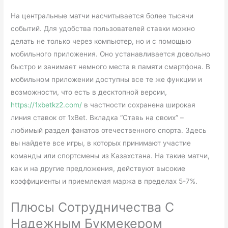
На центральные матчи насчитывается более тысячи
событий. Для удобства пользователей ставки можно
делать не только через компьютер, но и с помощью
мобильного приложения. Оно устанавливается довольно
быстро и занимает немного места в памяти смартфона. В
мобильном приложении доступны все те же функции и
возможности, что есть в десктопной версии,
https://1xbetkz2.com/
в частности сохранена широкая
линия ставок от 1xBet. Вкладка “Ставь на своих” –
любимый раздел фанатов отечественного спорта. Здесь
вы найдете все игры, в которых принимают участие
команды или спортсмены из Казахстана. На такие матчи,
как и на другие предложения, действуют высокие
коэффициенты и приемлемая маржа в пределах 5-7%.
Плюсы Сотрудничества С
Надежным Букмекером