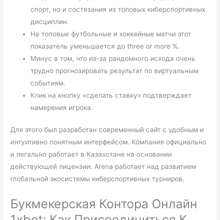
спорт, но и состязания из топовых киберспортивных
дисциплин.
На топовые футбольные и хоккейные матчи этот
показатель уменьшается до three or more %.
Минус в том, что из-за рандомного исхода очень
трудно прогнозировать результат по виртуальным
событиям.
Клик на кнопку «сделать ставку» подтверждает
намерения игрока.
Для этого был разработан современный сайт с удобным и
интуитивно понятным интерфейсом. Компания официально
и легально работает в Казахстане на основании
действующей лицензии. Arena работает над развитием
глобальной экосистемы киберспортивных турниров.
Букмекерская Контора Онлайн
1xbet: Как Присоединиться К