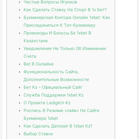
Частые Вопросы Игроков
Как Сделать Ставку На Спорт В 1х Бет?
Букмекерская Контора Онлайн 1xbet: Как
Присоединиться К Топ-букмекеру
Промокоды И Бонусы Бк 1xbet В
Казахстане
Уведомления Не Только Об Изменении
Счета
Bet В Онлайне
Функциональность Сайта,
Дополнительные Возможности
Бет Кз – Официальный Сайт
Служба Поддержки 1xbet Kz
О Проекте Lediglich Kz
Роспись В Режиме «лайв» На Сайте
Букмекера 1xbet
Как Сделать Депозит В 1xbet Kz?
Выбор Ставок