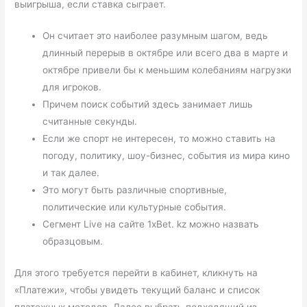
выигрыша, если ставка сыграет.
Он считает это наиболее разумным шагом, ведь
длинный перерыв в октябре или всего два в марте и
октябре привели бы к меньшим колебаниям нагрузки
для игроков.
Причем поиск событий здесь занимает лишь
считанные секунды.
Если же спорт не интересен, то можно ставить на
погоду, политику, шоу-бизнес, события из мира кино
и так далее.
Это могут быть различные спортивные,
политические или культурные события.
Сегмент Live на сайте 1xBet. kz можно назвать
образцовым.
Для этого требуется перейти в кабинет, кликнуть на
«Платежи», чтобы увидеть текущий баланс и список
платежных методов. Далее выбрать подходящий из