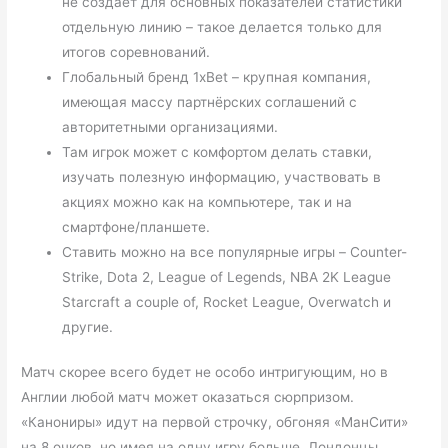
не создаёт для основных показателей статистики
отдельную линию – такое делается только для
итогов соревнований.
Глобальный бренд 1xBet – крупная компания,
имеющая массу партнёрских соглашений с
авторитетными организациями.
Там игрок может с комфортом делать ставки,
изучать полезную информацию, участвовать в
акциях можно как на компьютере, так и на
смартфоне/планшете.
Ставить можно на все популярные игры – Counter-
Strike, Dota 2, League of Legends, NBA 2K League
Starcraft a couple of, Rocket League, Overwatch и
другие.
Матч скорее всего будет не особо интригующим, но в
Англии любой матч может оказаться сюрпризом.
«Канониры» идут на первой строчку, обгоняя «МанСити»
на 8 очков, но имея на одну игру больше. Лондонцы