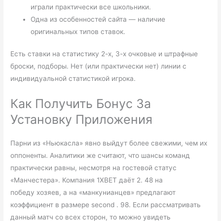
играли практически все школьники.
Одна из особенностей сайта — наличие
оригинальных типов ставок.
Есть ставки на статистику 2-х, 3-х очковые и штрафные
броски, подборы. Нет (или практически нет) линии с
индивидуальной статистикой игрока.
Как Получить Бонус За
Установку Приложения
Парни из «Ньюкасла» явно выйдут более свежими, чем их
оппоненты. Аналитики же считают, что шансы команд
практически равны, несмотря на гостевой статус
«Манчестера». Компания 1XBET даёт 2. 48 на
победу хозяев, а на «манкунианцев» предлагают
коэффициент в размере second . 98. Если рассматривать
данный матч со всех сторон, то можно увидеть