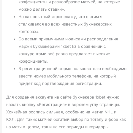
коэффициенты и разнообразие матчей, на которые
можно делать ставки».
Но как опытный игрок скажу, что с этим я
сталкивался во всех известных букмекерских
конторах».
Со всеми привычными нюансами распределения
маржи букмекерами 1xbet kz в сравнении с
конкурентами всё равно предлагает высокие
коэффициенты.
В регистрационной форме пользователю необходимо
ввести номер мобильного телефона, на который
придет код подтверждения регистрации.
Для создания аккаунта на сайте букмекера 1xbet нужно
нажать кнопку «Регистрация» в верхнем углу страницы.
Хоккейная роспись сильная, особенно на матчи NHL и
КХЛ. Для таких матчей богатый выбор по тоталу и форе как
на матч в целом, так и на его периоды и коридоры