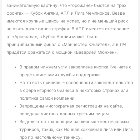
занимательную картину, что «горожане» бьются на трех
фронтах — Кубок Англии, АПЛ и Лига Чемпионов. Везде
имеются крупные шансы на успех, но и не меньший риск
не взять даже одного трофея. В АПЛ имеется отставание
от «Арсенала», в Кубке Англии может быть
принципиальный финал с «Манчестер Юнайтед», а в ЛЧ
придётся сражаться с мощной «Баварией Мюнхен».
В правом нижнем углу закреплена кнопка live-чата с
представителями службы поддержки.
На то есть причины – особенности законодательства
в сфере игорного бизнеса в некоторых странах или
политика самой компании.
Запрещены многократная регистрация на сайте,
передача учетных данных третьим лицам.
Выделяются трансляции различных «местечковых»
турниров, таких, как Ночная хоккейная лига или Лига
про по настольному теннису.