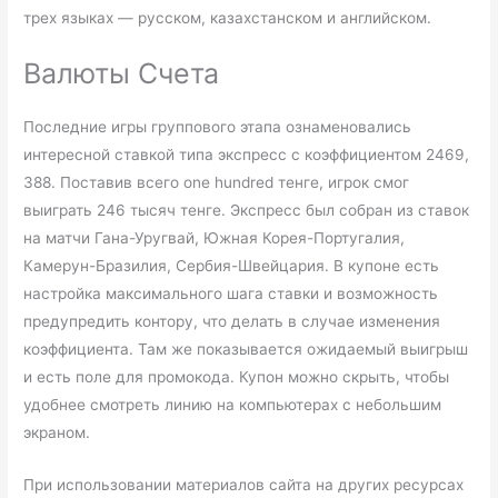
трех языках — русском, казахстанском и английском.
Валюты Счета
Последние игры группового этапа ознаменовались
интересной ставкой типа экспресс с коэффициентом 2469,
388. Поставив всего one hundred тенге, игрок смог
выиграть 246 тысяч тенге. Экспресс был собран из ставок
на матчи Гана-Уругвай, Южная Корея-Португалия,
Камерун-Бразилия, Сербия-Швейцария. В купоне есть
настройка максимального шага ставки и возможность
предупредить контору, что делать в случае изменения
коэффициента. Там же показывается ожидаемый выигрыш
и есть поле для промокода. Купон можно скрыть, чтобы
удобнее смотреть линию на компьютерах с небольшим
экраном.
При использовании материалов сайта на других ресурсах