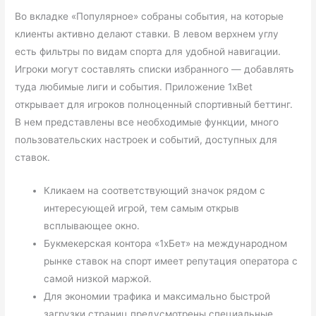
Во вкладке «Популярное» собраны события, на которые
клиенты активно делают ставки. В левом верхнем углу
есть фильтры по видам спорта для удобной навигации.
Игроки могут составлять списки избранного — добавлять
туда любимые лиги и события. Приложение 1xBet
открывает для игроков полноценный спортивный беттинг.
В нем представлены все необходимые функции, много
пользовательских настроек и событий, доступных для
ставок.
Кликаем на соответствующий значок рядом с
интересующей игрой, тем самым открыв
всплывающее окно.
Букмекерская контора «1хБет» на международном
рынке ставок на спорт имеет репутация оператора с
самой низкой маржой.
Для экономии трафика и максимально быстрой
загрузки страниц предусмотрены специальные