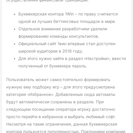
осуществления финансовой транзакции.
Букмекерская контора 1Win – по праву считается
одной из лучших беттинговых площадок в мире.
Отдельное внимание разработчики уделили
формированию команды консультантов.
Официальный сайт 1вин впервые стал доступен
широкой аудитории в 2016 году.
Для этого нужно зайти в раздел «Настройки», ввести
полученный от букмекера пароль.
Пользователь может самостоятельно формировать
нужную ему подборку игр – для этого предусмотрена
категория «Избранное». Добавленные сюда автоматы
будут автоматически сохранены в разделе. При
следующем посещении оператора игроку достаточно
просто перейти в избранное и выбрать любимый софт.
Несмотря на такие ограничения, данная букмекерская
контора пользуется популярностью. Поклонники компании