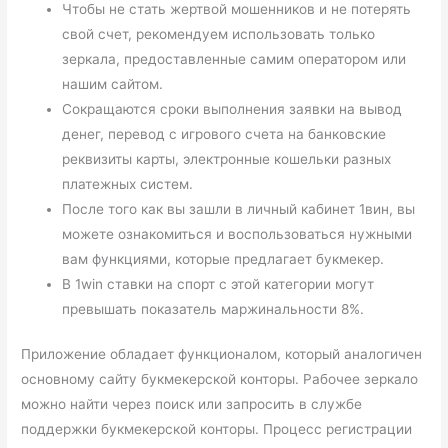
Чтобы не стать жертвой мошенников и не потерять
свой счет, рекомендуем использовать только
зеркала, предоставленные самим оператором или
нашим сайтом.
Сокращаются сроки выполнения заявки на вывод
денег, перевод с игрового счета на банковские
реквизиты карты, электронные кошельки разных
платежных систем.
После того как вы зашли в личный кабинет 1вин, вы
можете ознакомиться и воспользоваться нужными
вам функциями, которые предлагает букмекер.
В 1win ставки на спорт с этой категории могут
превышать показатель маржинальности 8%.
Приложение обладает функционалом, который аналогичен
основному сайту букмекерской конторы. Рабочее зеркало
можно найти через поиск или запросить в службе
поддержки букмекерской конторы. Процесс регистрации