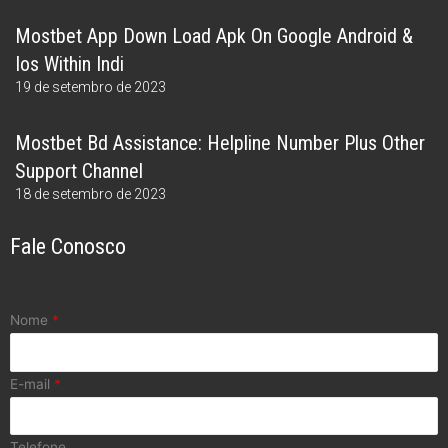
Mostbet App Down Load Apk On Google Android &
Ios Within Indi
19 de setembro de 2023
Mostbet Bd Assistance: Helpline Number Plus Other
Support Channel
18 de setembro de 2023
Fale Conosco
Nome
*
E-mail
*
Telefone