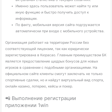
Именно здесь пользователь может найти ту или
иную функцию и быстро получить доступ к
информации.
По факту, мобильная версия сайта подгружается
автоматически при входе с мобильного устройства.
Организация работает на территории России без
соответствующей лицензии, так как юридически
зарегистрирована в Кюрасао. Главным преимуществом БК
является предоставление щедрых бонусов для новых
игроков в сравнении с подобными организациями. На
официальном сайте клиенты смогут заключать не только
спортивные сделки, но и найдут виртуальный вид спорта,
онлайн казино, лотерею, кейсы и покер.
📲 Выполнение регистрации
приложении 1win