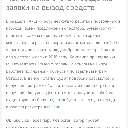
заявки на вывод средств
В разделе «Акции» есть несколько десятков постоянных и
периодических предложений оператора. Букмекер 1Win
считается самым перспективным с точки зрения
масштабности рынков спорта и азартных развлечений. Он
является достаточно молодым брендом, который начал
свою деятельность в 2015 году. Компания принадлежит
MFI investments limited с головным офисом на Кипре,
работает по лицензии Комиссии по азартным играм
Curacao. В данной статье будет подробно рассмотрено
бонусная программа 1win, а также условия отыгрыша и
получения бонусов. Для того чтобы получить любой из
существующих бонусов, потребуется в первую очередь
провести регистрацию
1вин
.
Однако уже через пару лет организатор провел
ребрендинг и вдобавок предложил поклонникам ставок на