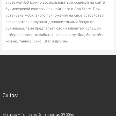
системой iOS можно воспользоваться ссылкой на сайте
букмекерской конторы или найти его в App Store. При
установке мобильного приложения на свое устройство
пользователи получают дополнительный бонус от
букмекера. 1вин предлагает своим клиентам большой
выбор спортивных событий, включая футбол, баскетбол,
хоккей, теннис, бокс, UFC и другие.
Cultos:
Matutino – Todos os Domingos às 09:00hs