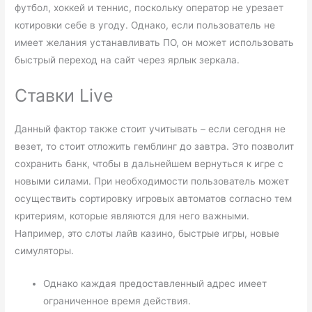
футбол, хоккей и теннис, поскольку оператор не урезает
котировки себе в угоду. Однако, если пользователь не
имеет желания устанавливать ПО, он может использовать
быстрый переход на сайт через ярлык зеркала.
Ставки Live
Данный фактор также стоит учитывать – если сегодня не
везет, то стоит отложить гемблинг до завтра. Это позволит
сохранить банк, чтобы в дальнейшем вернуться к игре с
новыми силами. При необходимости пользователь может
осуществить сортировку игровых автоматов согласно тем
критериям, которые являются для него важными.
Например, это слоты лайв казино, быстрые игры, новые
симуляторы.
Однако каждая предоставленный адрес имеет
ограниченное время действия.