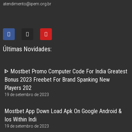
atendimento@ipem.org.br
Últimas Novidades:
ᐈ Mostbet Promo Computer Code For India Greatest
Bonus 2023 Freebet For Brand Spanking New
Players 202
19 de setembro de 2023
Mostbet App Down Load Apk On Google Android &
Ios Within Indi
19 de setembro de 2023