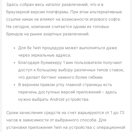
Здесь собран весь каталог развлечений, что и в
браузерной версии платформы. При этом альтернативные
ссылки никак не влияют на возможности игрового софта.
На сегодня, компания считается одним из топовых
брендов на рынке азартных развлечений.
Для бк 1win процедура может выполняться даже
через зеркальные адреса.
Благодаря букмекеру 1 вин пользователи получают
доступ к большому выбору различных типов ставок,
что делает беттинг намного более гибким.
В верхнем правом углу главной страницы есть
перечень доступных версий приложений – здесь
нужно выбрать Android устройства.
Сроки зачисления средств на счет варьируются от 1 до 72
часов в зависимости от выбранного способа. Для
установки приложения 1win на устройства с операционной