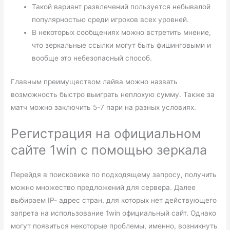
Такой вариант развлечений пользуется небывалой
популярностью среди игроков всех уровней.
В некоторых сообщениях можно встретить мнение,
что зеркальные ссылки могут быть фишинговыми и
вообще это небезопасный способ.
Главным преимуществом лайва можно назвать
возможность быстро выиграть неплохую сумму. Также за
матч можно заключить 5-7 пари на разных условиях.
Регистрация на официальном
сайте 1win с помощью зеркала
Перейдя в поисковике по подходящему запросу, получить
можно множество предложений для сервера. Далее
выбираем IP- адрес стран, для которых нет действующего
запрета на использование 1win официальный сайт. Однако
могут появиться некоторые проблемы, именно, возникнуть