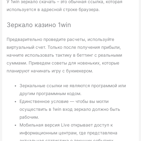
У 1win зеркало скачать – это обычная ссылка, которая
используется в адресной строке браузера.
Зеркало казино 1win
Предварительно проведите расчеты, используйте
виртуальный счет. Только после получения прибыли,
начните использовать тактику в беттинг с реальными
суммами. Приведем советы для новеньких, которые
планируют начинать игру с букмекером.
Зеркальные ссылки не являются программой или
другим программным кодом.
Единственное условие — чтобы вы могли
осуществить в 1win вход зеркало должно быть
рабочим.
Мобильная версия Live открывает доступ к
информационным центрам, где представлена
актуальная статистика о текущих событиях.