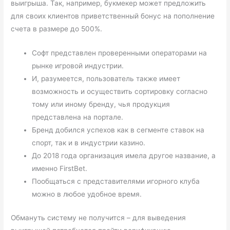
выигрыша. Так, например, букмекер может предложить
для своих клиентов приветственный бонус на пополнение
счета в размере до 500%.
Софт представлен проверенными операторами на
рынке игровой индустрии.
И, разумеется, пользователь также имеет
возможность и осуществить сортировку согласно
тому или иному бренду, чья продукция
представлена на портале.
Бренд добился успехов как в сегменте ставок на
спорт, так и в индустрии казино.
До 2018 года организация имела другое название, а
именно FirstBet.
Пообщаться с представителями игорного клуба
можно в любое удобное время.
Обмануть систему не получится – для выведения