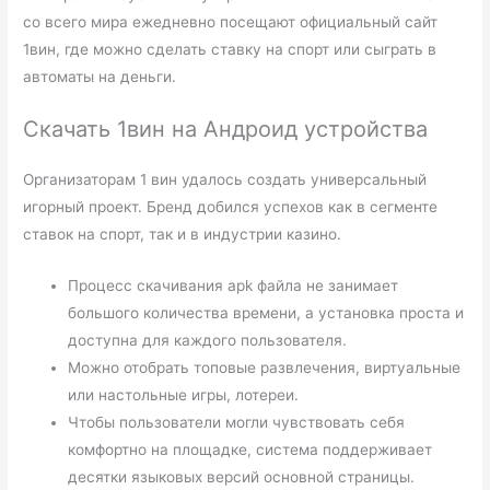
со всего мира ежедневно посещают официальный сайт
1вин, где можно сделать ставку на спорт или сыграть в
автоматы на деньги.
Скачать 1вин на Андроид устройства
Организаторам 1 вин удалось создать универсальный
игорный проект. Бренд добился успехов как в сегменте
ставок на спорт, так и в индустрии казино.
Процесс скачивания apk файла не занимает
большого количества времени, а установка проста и
доступна для каждого пользователя.
Можно отобрать топовые развлечения, виртуальные
или настольные игры, лотереи.
Чтобы пользователи могли чувствовать себя
комфортно на площадке, система поддерживает
десятки языковых версий основной страницы.